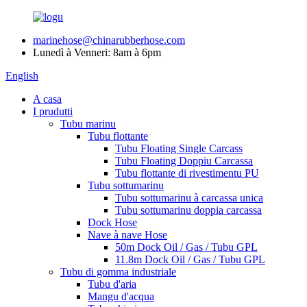
marinehose@chinarubberhose.com
Lunedì à Venneri: 8am à 6pm
English
A casa
I prudutti
Tubu marinu
Tubu flottante
Tubu Floating Single Carcass
Tubu Floating Doppiu Carcassa
Tubu flottante di rivestimentu PU
Tubu sottumarinu
Tubu sottumarinu à carcassa unica
Tubu sottumarinu doppia carcassa
Dock Hose
Nave à nave Hose
50m Dock Oil / Gas / Tubu GPL
11.8m Dock Oil / Gas / Tubu GPL
Tubu di gomma industriale
Tubu d'aria
Mangu d'acqua