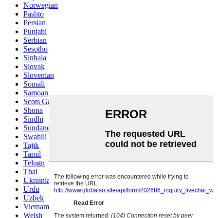
Norwegian
Pashto
Persian
Punjabi
Serbian
Sesotho
Sinhala
Slovak
Slovenian
Somali
Samoan
Scots Gaelic
Shona
Sindhi
Sundanese
Swahili
Tajik
Tamil
Telugu
Thai
Ukrainian
Urdu
Uzbek
Vietnamese
Welsh