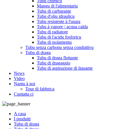
Tubu chimicu
Mangu di l'alimentariu
Tubu di carburante
Tubu d'oliu idraulicu
Tubu resistente à l'usura
Tubu à vapore / acqua calda
Tubu di radiatore
Tubu di l'acidu fosforicu
Tubu di isolamentu
Tubu senza carbonu senza conduttivu
Tubu di draga
Tubu di draga flottante
Tubu di dragaggio
Tubu di aspirazione di liquame
News
Video
Nantu à noi
Tour di fabbrica
Cuntatta ci
A casa
I prudutti
Tubu di draga