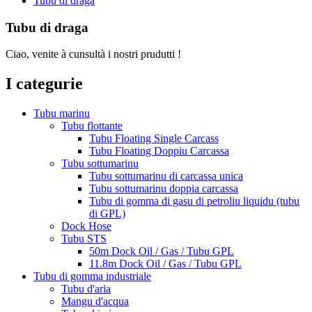
Tubu di draga
Tubu di draga
Ciao, venite à cunsultà i nostri prudutti !
I categurie
Tubu marinu
Tubu flottante
Tubu Floating Single Carcass
Tubu Floating Doppiu Carcassa
Tubu sottumarinu
Tubu sottumarinu di carcassa unica
Tubu sottumarinu doppia carcassa
Tubu di gomma di gasu di petroliu liquidu (tubu
di GPL)
Dock Hose
Tubu STS
50m Dock Oil / Gas / Tubu GPL
11.8m Dock Oil / Gas / Tubu GPL
Tubu di gomma industriale
Tubu d'aria
Mangu d'acqua