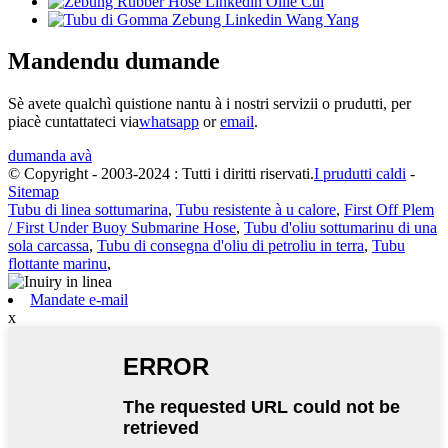
Mandendu dumande
Sè avete qualchì quistione nantu à i nostri servizii o prudutti, per
piacè cuntattateci via
whatsapp
or
email
.
dumanda avà
© Copyright - 2003-2024 : Tutti i diritti riservati.
I prudutti caldi
-
Sitemap
Tubu di linea sottumarina
,
Tubu resistente à u calore
,
First Off Plem
/ First Under Buoy Submarine Hose
,
Tubu d'oliu sottumarinu di una
sola carcassa
,
Tubu di consegna d'oliu di petroliu in terra
,
Tubu
flottante marinu
,
Mandate e-mail
x