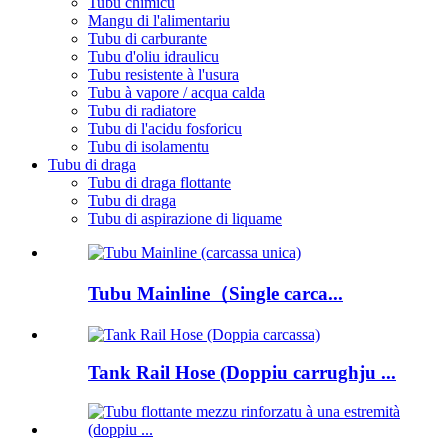
Tubu chimicu
Mangu di l'alimentariu
Tubu di carburante
Tubu d'oliu idraulicu
Tubu resistente à l'usura
Tubu à vapore / acqua calda
Tubu di radiatore
Tubu di l'acidu fosforicu
Tubu di isolamentu
Tubu di draga
Tubu di draga flottante
Tubu di draga
Tubu di aspirazione di liquame
Tubu Mainline（Single carca...
Tank Rail Hose (Doppiu carrughju ...