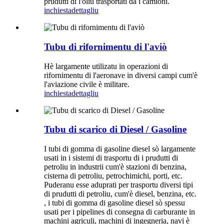
prudutti di l'oliu trasportati da i camioni.
inchiesta
dettagliu
Tubu di rifornimentu di l'aviò
Hè largamente utilizatu in operazioni di
rifornimentu di l'aeronave in diversi campi cum'è
l'aviazione civile è militare.
inchiesta
dettagliu
Tubu di scarico di Diesel / Gasoline
I tubi di gomma di gasoline diesel sò largamente
usati in i sistemi di trasportu di i prudutti di
petroliu in industrii cum'è stazioni di benzina,
cisterna di petroliu, petrochimichi, porti, etc.
Puderanu esse aduprati per trasportu diversi tipi
di prudutti di petroliu, cum'è diesel, benzina, etc.
, i tubi di gomma di gasoline diesel sò spessu
usati per i pipelines di consegna di carburante in
machini agriculi, machini di ingegneria, navi è