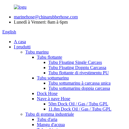
marinehose@chinarubberhose.com
Lunedì à Venneri: 8am à 6pm
English
A casa
I prudutti
Tubu marinu
Tubu flottante
Tubu Floating Single Carcass
Tubu Floating Doppiu Carcassa
Tubu flottante di rivestimentu PU
Tubu sottumarinu
Tubu sottumarinu à carcassa unica
Tubu sottumarinu doppia carcassa
Dock Hose
Nave à nave Hose
50m Dock Oil / Gas / Tubu GPL
11.8m Dock Oil / Gas / Tubu GPL
Tubu di gomma industriale
Tubu d'aria
Mangu d'acqua