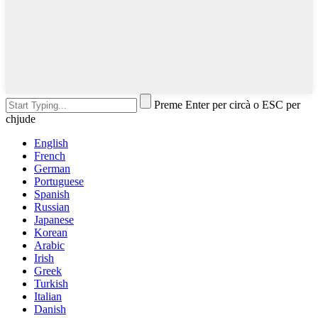
Preme Enter per circà o ESC per
chjude
English
French
German
Portuguese
Spanish
Russian
Japanese
Korean
Arabic
Irish
Greek
Turkish
Italian
Danish