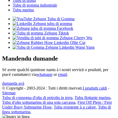
Tubu di draga
Tubu di gomma industriale
Tubu marinu
Mandendu dumande
Sè avete qualchì quistione nantu à i nostri servizii o prudutti, per
piacè cuntattateci via
whatsapp
or
email
.
dumanda avà
© Copyright - 2003-2024 : Tutti i diritti riservati.
I prudutti caldi
-
Sitemap
Tubu di consegna d'oliu di petroliu in terra
,
Tubu flottante marinu
,
Tubu d'oliu sottumarinu di una sola carcassa
,
First Off Plem / First
Under Buoy Submarine Hose
,
Tubu resistente à u calore
,
Tubu di
linea sottumarina
,