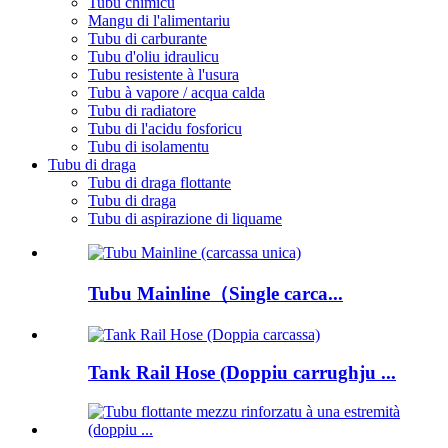
Tubu chimicu
Mangu di l'alimentariu
Tubu di carburante
Tubu d'oliu idraulicu
Tubu resistente à l'usura
Tubu à vapore / acqua calda
Tubu di radiatore
Tubu di l'acidu fosforicu
Tubu di isolamentu
Tubu di draga
Tubu di draga flottante
Tubu di draga
Tubu di aspirazione di liquame
Tubu Mainline（Single carca...
Tank Rail Hose (Doppiu carrughju ...