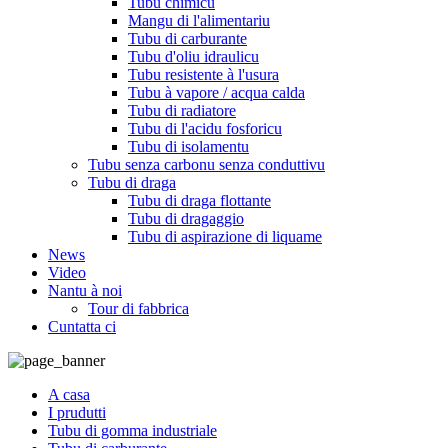
Tubu chimicu
Mangu di l'alimentariu
Tubu di carburante
Tubu d'oliu idraulicu
Tubu resistente à l'usura
Tubu à vapore / acqua calda
Tubu di radiatore
Tubu di l'acidu fosforicu
Tubu di isolamentu
Tubu senza carbonu senza conduttivu
Tubu di draga
Tubu di draga flottante
Tubu di dragaggio
Tubu di aspirazione di liquame
News
Video
Nantu à noi
Tour di fabbrica
Cuntatta ci
A casa
I prudutti
Tubu di gomma industriale