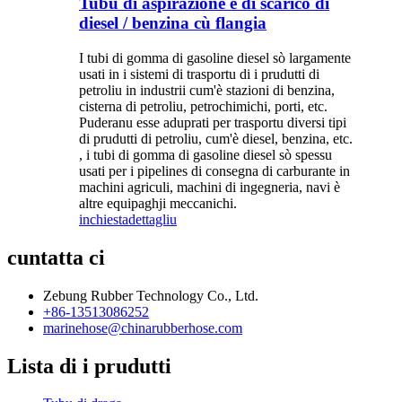
Tubu di aspirazione è di scarico di
diesel / benzina cù flangia
I tubi di gomma di gasoline diesel sò largamente
usati in i sistemi di trasportu di i prudutti di
petroliu in industrii cum'è stazioni di benzina,
cisterna di petroliu, petrochimichi, porti, etc.
Puderanu esse aduprati per trasportu diversi tipi
di prudutti di petroliu, cum'è diesel, benzina, etc.
, i tubi di gomma di gasoline diesel sò spessu
usati per i pipelines di consegna di carburante in
machini agriculi, machini di ingegneria, navi è
altre equipaghji meccanichi.
inchiesta
dettagliu
cuntatta ci
Zebung Rubber Technology Co., Ltd.
+86-13513086252
marinehose@chinarubberhose.com
Lista di i prudutti