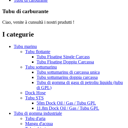
Tubu di carburante
Tubu di carburante
Ciao, venite à cunsultà i nostri prudutti !
I categurie
Tubu marinu
Tubu flottante
Tubu Floating Single Carcass
Tubu Floating Doppiu Carcassa
Tubu sottumarinu
Tubu sottumarinu di carcassa unica
Tubu sottumarinu doppia carcassa
Tubu di gomma di gasu di petroliu liquidu (tubu
di GPL)
Dock Hose
Tubu STS
50m Dock Oil / Gas / Tubu GPL
11.8m Dock Oil / Gas / Tubu GPL
Tubu di gomma industriale
Tubu d'aria
Mangu d'acqua