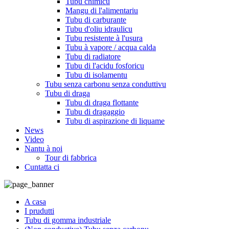
Tubu chimicu
Mangu di l'alimentariu
Tubu di carburante
Tubu d'oliu idraulicu
Tubu resistente à l'usura
Tubu à vapore / acqua calda
Tubu di radiatore
Tubu di l'acidu fosforicu
Tubu di isolamentu
Tubu senza carbonu senza conduttivu
Tubu di draga
Tubu di draga flottante
Tubu di dragaggio
Tubu di aspirazione di liquame
News
Video
Nantu à noi
Tour di fabbrica
Cuntatta ci
A casa
I prudutti
Tubu di gomma industriale