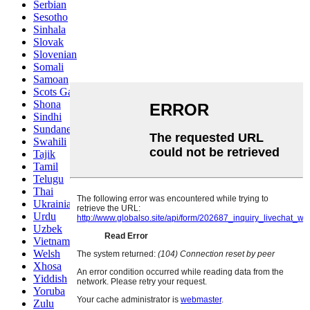
Serbian
Sesotho
Sinhala
Slovak
Slovenian
Somali
Samoan
Scots Gaelic
Shona
Sindhi
Sundanese
Swahili
Tajik
Tamil
Telugu
Thai
Ukrainian
Urdu
Uzbek
Vietnamese
Welsh
Xhosa
Yiddish
Yoruba
Zulu