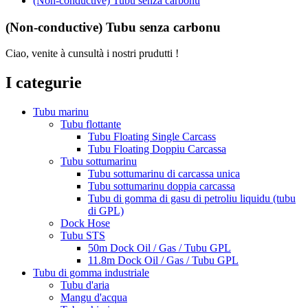
(Non-conductive) Tubu senza carbonu
(Non-conductive) Tubu senza carbonu
Ciao, venite à cunsultà i nostri prudutti !
I categurie
Tubu marinu
Tubu flottante
Tubu Floating Single Carcass
Tubu Floating Doppiu Carcassa
Tubu sottumarinu
Tubu sottumarinu di carcassa unica
Tubu sottumarinu doppia carcassa
Tubu di gomma di gasu di petroliu liquidu (tubu
di GPL)
Dock Hose
Tubu STS
50m Dock Oil / Gas / Tubu GPL
11.8m Dock Oil / Gas / Tubu GPL
Tubu di gomma industriale
Tubu d'aria
Mangu d'acqua