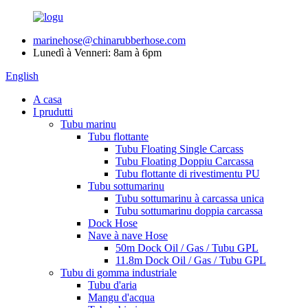
marinehose@chinarubberhose.com
Lunedì à Venneri: 8am à 6pm
English
A casa
I prudutti
Tubu marinu
Tubu flottante
Tubu Floating Single Carcass
Tubu Floating Doppiu Carcassa
Tubu flottante di rivestimentu PU
Tubu sottumarinu
Tubu sottumarinu à carcassa unica
Tubu sottumarinu doppia carcassa
Dock Hose
Nave à nave Hose
50m Dock Oil / Gas / Tubu GPL
11.8m Dock Oil / Gas / Tubu GPL
Tubu di gomma industriale
Tubu d'aria
Mangu d'acqua