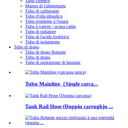
Tubu chimicu
Mangu di l'alimentariu
Tubu di carburante
Tubu d'oliu idraulicu
Tubu resistente à l'usura
Tubu à vapore / acqua calda
Tubu di radiatore
Tubu di l'acidu fosforicu
Tubu di isolamentu
Tubu di draga
Tubu di draga flottante
Tubu di draga
Tubu di aspirazione di liquame
Tubu Mainline（Single carca...
Tank Rail Hose (Doppiu carrughju ...