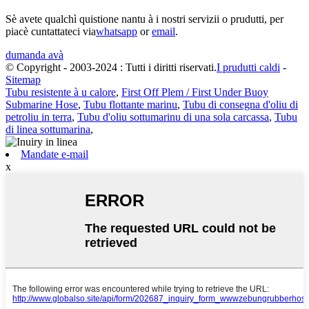
Sè avete qualchì quistione nantu à i nostri servizii o prudutti, per
piacè cuntattateci via
whatsapp
or
email
.
dumanda avà
© Copyright - 2003-2024 : Tutti i diritti riservati.
I prudutti caldi
-
Sitemap
Tubu resistente à u calore
,
First Off Plem / First Under Buoy
Submarine Hose
,
Tubu flottante marinu
,
Tubu di consegna d'oliu di
petroliu in terra
,
Tubu d'oliu sottumarinu di una sola carcassa
,
Tubu
di linea sottumarina
,
Mandate e-mail
x