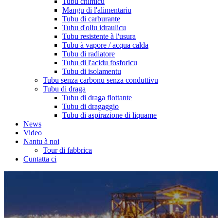
Tubu chimicu
Mangu di l'alimentariu
Tubu di carburante
Tubu d'oliu idraulicu
Tubu resistente à l'usura
Tubu à vapore / acqua calda
Tubu di radiatore
Tubu di l'acidu fosforicu
Tubu di isolamentu
Tubu senza carbonu senza conduttivu
Tubu di draga
Tubu di draga flottante
Tubu di dragaggio
Tubu di aspirazione di liquame
News
Video
Nantu à noi
Tour di fabbrica
Cuntatta ci