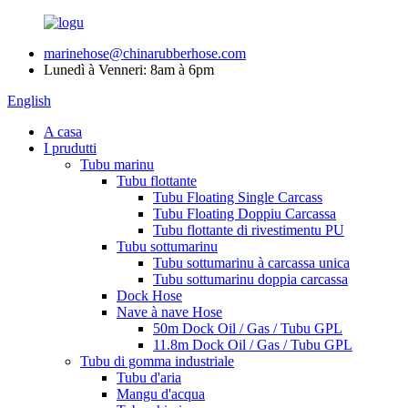
marinehose@chinarubberhose.com
Lunedì à Venneri: 8am à 6pm
English
A casa
I prudutti
Tubu marinu
Tubu flottante
Tubu Floating Single Carcass
Tubu Floating Doppiu Carcassa
Tubu flottante di rivestimentu PU
Tubu sottumarinu
Tubu sottumarinu à carcassa unica
Tubu sottumarinu doppia carcassa
Dock Hose
Nave à nave Hose
50m Dock Oil / Gas / Tubu GPL
11.8m Dock Oil / Gas / Tubu GPL
Tubu di gomma industriale
Tubu d'aria
Mangu d'acqua