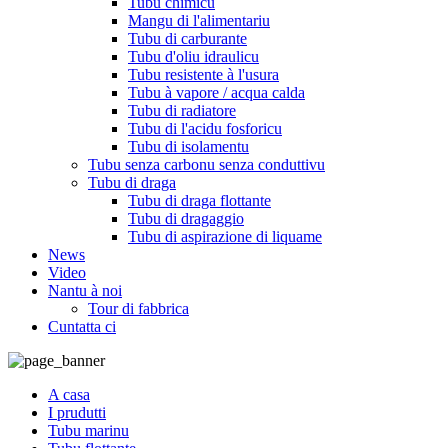
Tubu chimicu
Mangu di l'alimentariu
Tubu di carburante
Tubu d'oliu idraulicu
Tubu resistente à l'usura
Tubu à vapore / acqua calda
Tubu di radiatore
Tubu di l'acidu fosforicu
Tubu di isolamentu
Tubu senza carbonu senza conduttivu
Tubu di draga
Tubu di draga flottante
Tubu di dragaggio
Tubu di aspirazione di liquame
News
Video
Nantu à noi
Tour di fabbrica
Cuntatta ci
A casa
I prudutti
Tubu marinu