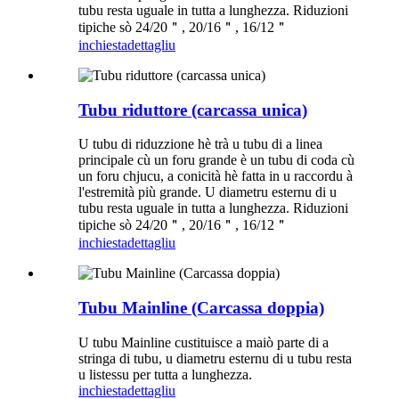
tubu resta uguale in tutta a lunghezza. Riduzioni
tipiche sò 24/20＂, 20/16＂, 16/12＂
inchiesta
dettagliu
Tubu riduttore (carcassa unica)
U tubu di riduzzione hè trà u tubu di a linea
principale cù un foru grande è un tubu di coda cù
un foru chjucu, a conicità hè fatta in u raccordu à
l'estremità più grande. U diametru esternu di u
tubu resta uguale in tutta a lunghezza. Riduzioni
tipiche sò 24/20＂, 20/16＂, 16/12＂
inchiesta
dettagliu
Tubu Mainline (Carcassa doppia)
U tubu Mainline custituisce a maiò parte di a
stringa di tubu, u diametru esternu di u tubu resta
u listessu per tutta a lunghezza.
inchiesta
dettagliu