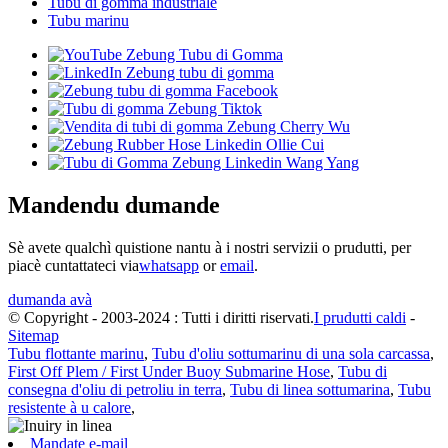
Tubu di gomma industriale
Tubu marinu
Mandendu dumande
Sè avete qualchì quistione nantu à i nostri servizii o prudutti, per
piacè cuntattateci via
whatsapp
or
email
.
dumanda avà
© Copyright - 2003-2024 : Tutti i diritti riservati.
I prudutti caldi
-
Sitemap
Tubu flottante marinu
,
Tubu d'oliu sottumarinu di una sola carcassa
,
First Off Plem / First Under Buoy Submarine Hose
,
Tubu di
consegna d'oliu di petroliu in terra
,
Tubu di linea sottumarina
,
Tubu
resistente à u calore
,
Mandate e-mail