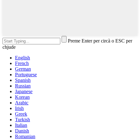
Preme Enter per circà o ESC per
chjude
English
French
German
Portuguese
Spanish
Russian
Japanese
Korean
Arabic
Irish
Greek
Turkish
Italian
Danish
Romanian