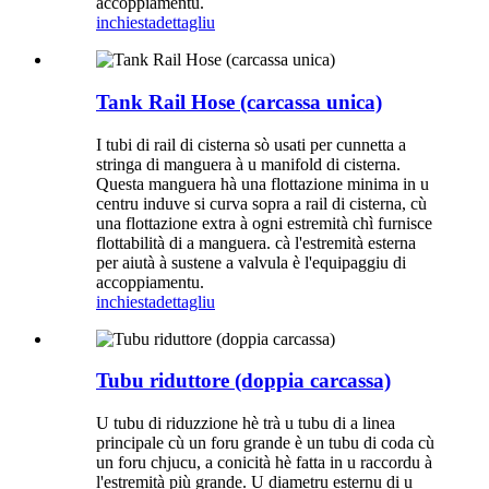
accoppiamentu.
inchiesta
dettagliu
Tank Rail Hose (carcassa unica)
I tubi di rail di cisterna sò usati per cunnetta a
stringa di manguera à u manifold di cisterna.
Questa manguera hà una flottazione minima in u
centru induve si curva sopra a rail di cisterna, cù
una flottazione extra à ogni estremità chì furnisce
flottabilità di a manguera. cà l'estremità esterna
per aiutà à sustene a valvula è l'equipaggiu di
accoppiamentu.
inchiesta
dettagliu
Tubu riduttore (doppia carcassa)
U tubu di riduzzione hè trà u tubu di a linea
principale cù un foru grande è un tubu di coda cù
un foru chjucu, a conicità hè fatta in u raccordu à
l'estremità più grande. U diametru esternu di u