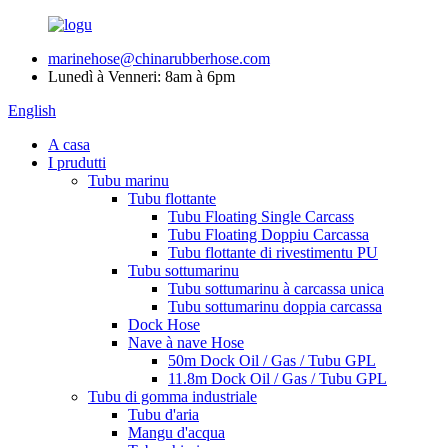
marinehose@chinarubberhose.com
Lunedì à Venneri: 8am à 6pm
English
A casa
I prudutti
Tubu marinu
Tubu flottante
Tubu Floating Single Carcass
Tubu Floating Doppiu Carcassa
Tubu flottante di rivestimentu PU
Tubu sottumarinu
Tubu sottumarinu à carcassa unica
Tubu sottumarinu doppia carcassa
Dock Hose
Nave à nave Hose
50m Dock Oil / Gas / Tubu GPL
11.8m Dock Oil / Gas / Tubu GPL
Tubu di gomma industriale
Tubu d'aria
Mangu d'acqua