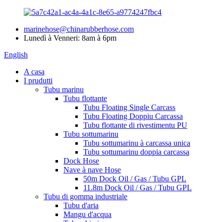
marinehose@chinarubberhose.com
Lunedì à Venneri: 8am à 6pm
English
A casa
I prudutti
Tubu marinu
Tubu flottante
Tubu Floating Single Carcass
Tubu Floating Doppiu Carcassa
Tubu flottante di rivestimentu PU
Tubu sottumarinu
Tubu sottumarinu à carcassa unica
Tubu sottumarinu doppia carcassa
Dock Hose
Nave à nave Hose
50m Dock Oil / Gas / Tubu GPL
11.8m Dock Oil / Gas / Tubu GPL
Tubu di gomma industriale
Tubu d'aria
Mangu d'acqua