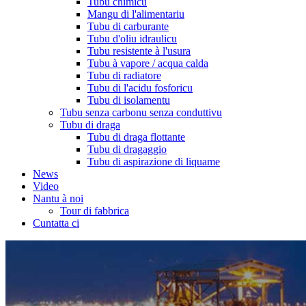
Tubu chimicu
Mangu di l'alimentariu
Tubu di carburante
Tubu d'oliu idraulicu
Tubu resistente à l'usura
Tubu à vapore / acqua calda
Tubu di radiatore
Tubu di l'acidu fosforicu
Tubu di isolamentu
Tubu senza carbonu senza conduttivu
Tubu di draga
Tubu di draga flottante
Tubu di dragaggio
Tubu di aspirazione di liquame
News
Video
Nantu à noi
Tour di fabbrica
Cuntatta ci