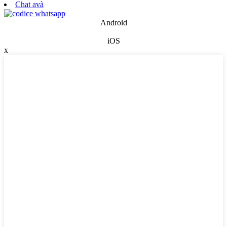
Chat avà
Android
iOS
x