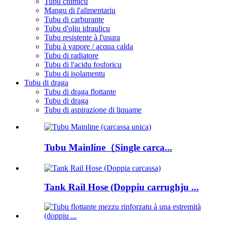
Tubu chimicu
Mangu di l'alimentariu
Tubu di carburante
Tubu d'oliu idraulicu
Tubu resistente à l'usura
Tubu à vapore / acqua calda
Tubu di radiatore
Tubu di l'acidu fosforicu
Tubu di isolamentu
Tubu di draga
Tubu di draga flottante
Tubu di draga
Tubu di aspirazione di liquame
Tubu Mainline（Single carca...
Tank Rail Hose (Doppiu carrughju ...