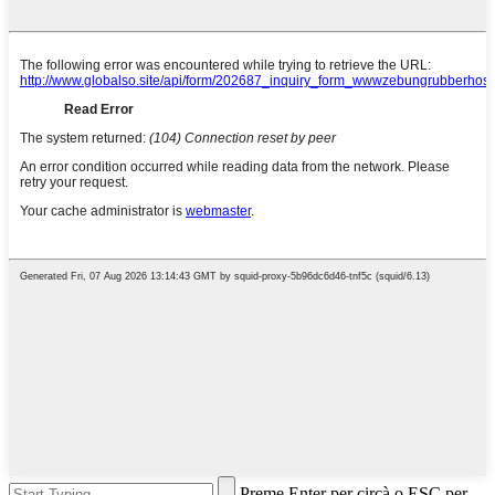
Preme Enter per circà o ESC per