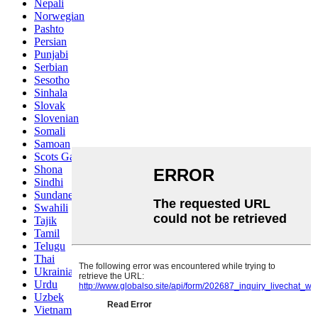
Nepali
Norwegian
Pashto
Persian
Punjabi
Serbian
Sesotho
Sinhala
Slovak
Slovenian
Somali
Samoan
Scots Gaelic
Shona
Sindhi
Sundanese
Swahili
Tajik
Tamil
Telugu
Thai
Ukrainian
Urdu
Uzbek
Vietnamese