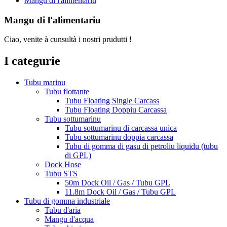
Mangu di l'alimentariu
Mangu di l'alimentariu
Ciao, venite à cunsultà i nostri prudutti !
I categurie
Tubu marinu
Tubu flottante
Tubu Floating Single Carcass
Tubu Floating Doppiu Carcassa
Tubu sottumarinu
Tubu sottumarinu di carcassa unica
Tubu sottumarinu doppia carcassa
Tubu di gomma di gasu di petroliu liquidu (tubu
di GPL)
Dock Hose
Tubu STS
50m Dock Oil / Gas / Tubu GPL
11.8m Dock Oil / Gas / Tubu GPL
Tubu di gomma industriale
Tubu d'aria
Mangu d'acqua