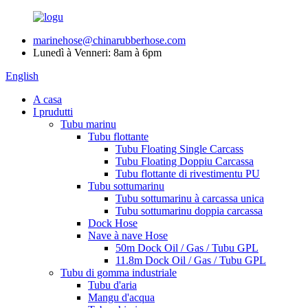
marinehose@chinarubberhose.com
Lunedì à Venneri: 8am à 6pm
English
A casa
I prudutti
Tubu marinu
Tubu flottante
Tubu Floating Single Carcass
Tubu Floating Doppiu Carcassa
Tubu flottante di rivestimentu PU
Tubu sottumarinu
Tubu sottumarinu à carcassa unica
Tubu sottumarinu doppia carcassa
Dock Hose
Nave à nave Hose
50m Dock Oil / Gas / Tubu GPL
11.8m Dock Oil / Gas / Tubu GPL
Tubu di gomma industriale
Tubu d'aria
Mangu d'acqua