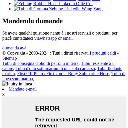
Mandendu dumande
Sè avete qualchì quistione nantu à i nostri servizii o prudutti, per
piacè cuntattateci via
whatsapp
or
email
.
dumanda avà
© Copyright - 2003-2024 : Tutti i diritti riservati.
I prudutti caldi
-
Sitemap
Tubu di consegna d'oliu di petroliu in terra
,
Tubu resistente à u
calore
,
Tubu d'oliu sottumarinu di una sola carcassa
,
Tubu flottante
marinu
,
First Off Plem / First Under Buoy Submarine Hose
,
Tubu di
linea sottumarina
,
Mandate e-mail
x