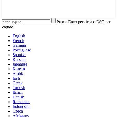
Preme Enter per circà o ESC per
chjude
English
French
German
Portuguese
Spanish
Russian
Japanese
Korean
Arabic
Irish
Greek
Turkish
Italian
Danish
Romanian
Indonesian
Czech
Afrikaans