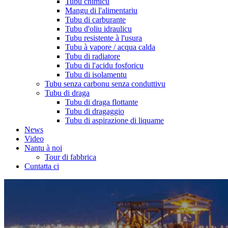
Tubu chimicu
Mangu di l'alimentariu
Tubu di carburante
Tubu d'oliu idraulicu
Tubu resistente à l'usura
Tubu à vapore / acqua calda
Tubu di radiatore
Tubu di l'acidu fosforicu
Tubu di isolamentu
Tubu senza carbonu senza conduttivu
Tubu di draga
Tubu di draga flottante
Tubu di dragaggio
Tubu di aspirazione di liquame
News
Video
Nantu à noi
Tour di fabbrica
Cuntatta ci