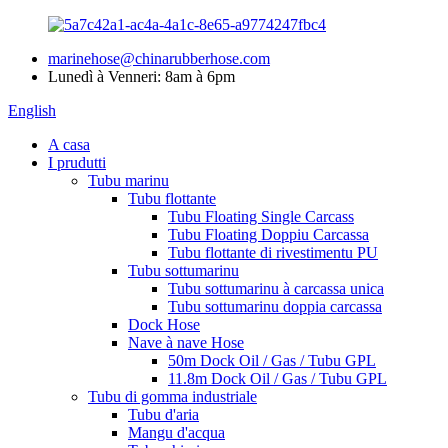
marinehose@chinarubberhose.com
Lunedì à Venneri: 8am à 6pm
English
A casa
I prudutti
Tubu marinu
Tubu flottante
Tubu Floating Single Carcass
Tubu Floating Doppiu Carcassa
Tubu flottante di rivestimentu PU
Tubu sottumarinu
Tubu sottumarinu à carcassa unica
Tubu sottumarinu doppia carcassa
Dock Hose
Nave à nave Hose
50m Dock Oil / Gas / Tubu GPL
11.8m Dock Oil / Gas / Tubu GPL
Tubu di gomma industriale
Tubu d'aria
Mangu d'acqua