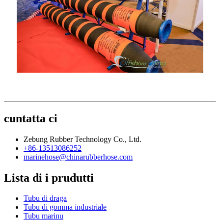
cuntatta ci
Zebung Rubber Technology Co., Ltd.
+86-13513086252
marinehose@chinarubberhose.com
Lista di i prudutti
Tubu di draga
Tubu di gomma industriale
Tubu marinu