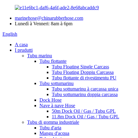
marinehose@chinarubberhose.com
Lunedì à Venneri: 8am à 6pm
English
A casa
I prudutti
Tubu marinu
Tubu flottante
Tubu Floating Single Carcass
Tubu Floating Doppiu Carcassa
Tubu flottante di rivestimentu PU
Tubu sottumarinu
Tubu sottumarinu à carcassa unica
Tubu sottumarinu doppia carcassa
Dock Hose
Nave à nave Hose
50m Dock Oil / Gas / Tubu GPL
11.8m Dock Oil / Gas / Tubu GPL
Tubu di gomma industriale
Tubu d'aria
Mangu d'acqua