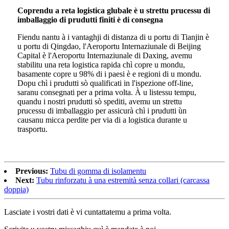
Coprendu a reta logistica glubale è u strettu prucessu di
imballaggio di prudutti finiti è di consegna
Fiendu nantu à i vantaghji di distanza di u portu di Tianjin è
u portu di Qingdao, l'Aeroportu Internaziunale di Beijing
Capital è l'Aeroportu Internaziunale di Daxing, avemu
stabilitu una reta logistica rapida chì copre u mondu,
basamente copre u 98% di i paesi è e regioni di u mondu.
Dopu chì i prudutti sò qualificati in l'ispezione off-line,
saranu consegnati per a prima volta. À u listessu tempu,
quandu i nostri prudutti sò spediti, avemu un strettu
prucessu di imballaggio per assicurà chì i prudutti ùn
causanu micca perdite per via di a logistica durante u
trasportu.
Previous:
Tubu di gomma di isolamentu
Next:
Tubu rinforzatu à una estremità senza collari (carcassa
doppia)
Lasciate i vostri dati è vi cuntattatemu a prima volta.