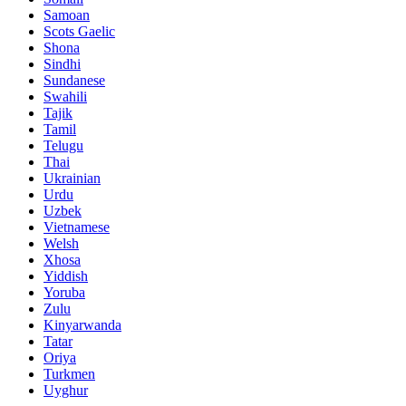
Samoan
Scots Gaelic
Shona
Sindhi
Sundanese
Swahili
Tajik
Tamil
Telugu
Thai
Ukrainian
Urdu
Uzbek
Vietnamese
Welsh
Xhosa
Yiddish
Yoruba
Zulu
Kinyarwanda
Tatar
Oriya
Turkmen
Uyghur