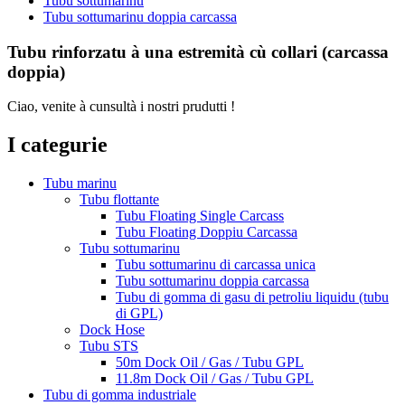
Tubu sottumarinu
Tubu sottumarinu doppia carcassa
Tubu rinforzatu à una estremità cù collari (carcassa
doppia)
Ciao, venite à cunsultà i nostri prudutti !
I categurie
Tubu marinu
Tubu flottante
Tubu Floating Single Carcass
Tubu Floating Doppiu Carcassa
Tubu sottumarinu
Tubu sottumarinu di carcassa unica
Tubu sottumarinu doppia carcassa
Tubu di gomma di gasu di petroliu liquidu (tubu
di GPL)
Dock Hose
Tubu STS
50m Dock Oil / Gas / Tubu GPL
11.8m Dock Oil / Gas / Tubu GPL
Tubu di gomma industriale