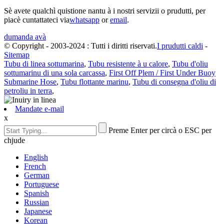
Sè avete qualchì quistione nantu à i nostri servizii o prudutti, per
piacè cuntattateci via
whatsapp
or
email
.
dumanda avà
© Copyright - 2003-2024 : Tutti i diritti riservati.
I prudutti caldi
-
Sitemap
Tubu di linea sottumarina
,
Tubu resistente à u calore
,
Tubu d'oliu
sottumarinu di una sola carcassa
,
First Off Plem / First Under Buoy
Submarine Hose
,
Tubu flottante marinu
,
Tubu di consegna d'oliu di
petroliu in terra
,
Mandate e-mail
x
Preme Enter per circà o ESC per
chjude
English
French
German
Portuguese
Spanish
Russian
Japanese
Korean