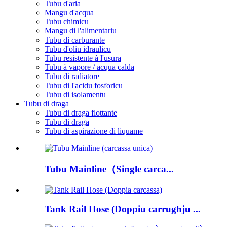
Tubu d'aria
Mangu d'acqua
Tubu chimicu
Mangu di l'alimentariu
Tubu di carburante
Tubu d'oliu idraulicu
Tubu resistente à l'usura
Tubu à vapore / acqua calda
Tubu di radiatore
Tubu di l'acidu fosforicu
Tubu di isolamentu
Tubu di draga
Tubu di draga flottante
Tubu di draga
Tubu di aspirazione di liquame
Tubu Mainline（Single carca...
Tank Rail Hose (Doppiu carrughju ...