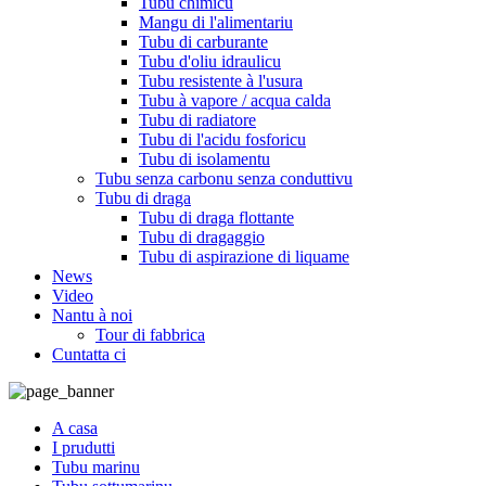
Tubu chimicu
Mangu di l'alimentariu
Tubu di carburante
Tubu d'oliu idraulicu
Tubu resistente à l'usura
Tubu à vapore / acqua calda
Tubu di radiatore
Tubu di l'acidu fosforicu
Tubu di isolamentu
Tubu senza carbonu senza conduttivu
Tubu di draga
Tubu di draga flottante
Tubu di dragaggio
Tubu di aspirazione di liquame
News
Video
Nantu à noi
Tour di fabbrica
Cuntatta ci
A casa
I prudutti
Tubu marinu