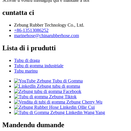
Scrivite u vostru missaghju quì è mandate à noi
cuntatta ci
Zebung Rubber Technology Co., Ltd.
+86-13513086252
marinehose@chinarubberhose.com
Lista di i prudutti
Tubu di draga
Tubu di gomma industriale
Tubu marinu
Mandendu dumande