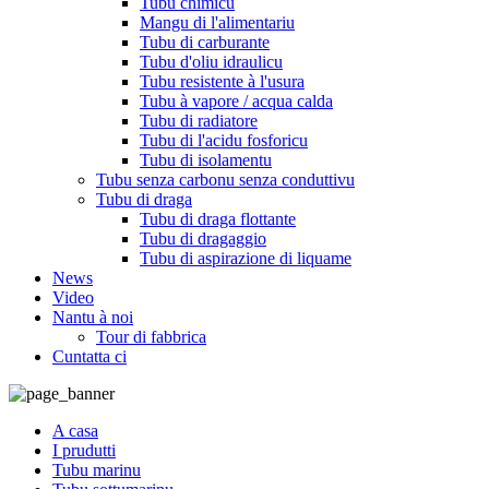
Tubu chimicu
Mangu di l'alimentariu
Tubu di carburante
Tubu d'oliu idraulicu
Tubu resistente à l'usura
Tubu à vapore / acqua calda
Tubu di radiatore
Tubu di l'acidu fosforicu
Tubu di isolamentu
Tubu senza carbonu senza conduttivu
Tubu di draga
Tubu di draga flottante
Tubu di dragaggio
Tubu di aspirazione di liquame
News
Video
Nantu à noi
Tour di fabbrica
Cuntatta ci
A casa
I prudutti
Tubu marinu