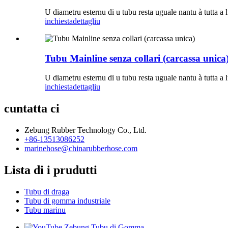
U diametru esternu di u tubu resta uguale nantu à tutta a
inchiesta
dettagliu
Tubu Mainline senza collari (carcassa unica
U diametru esternu di u tubu resta uguale nantu à tutta a
inchiesta
dettagliu
cuntatta ci
Zebung Rubber Technology Co., Ltd.
+86-13513086252
marinehose@chinarubberhose.com
Lista di i prudutti
Tubu di draga
Tubu di gomma industriale
Tubu marinu