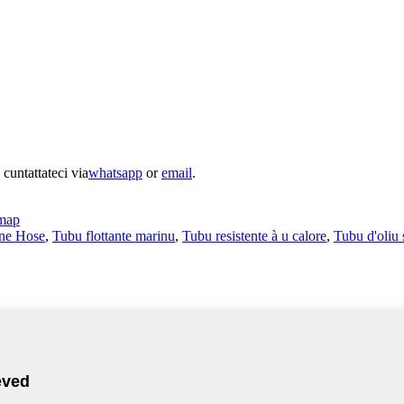
 cuntattateci via
whatsapp
or
email
.
emap
ine Hose
,
Tubu flottante marinu
,
Tubu resistente à u calore
,
Tubu d'oliu 