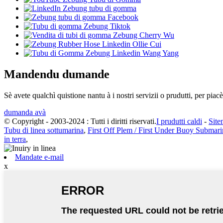
Mandendu dumande
Sè avete qualchì quistione nantu à i nostri servizii o prudutti, per piacè
dumanda avà
© Copyright - 2003-2024 : Tutti i diritti riservati.
I prudutti caldi
-
Sit
Tubu di linea sottumarina
,
First Off Plem / First Under Buoy Submar
in terra
,
Mandate e-mail
x