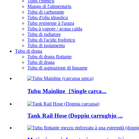
Tubu chimicu
Mangu di l'alimentariu
Tubu di carburante
Tubu d'oliu idraulicu
Tubu resistente à l'usura
Tubu à vapore / acqua calda
Tubu di radiatore
Tubu di l'acidu fosforicu
Tubu di isolamentu
Tubu di draga
Tubu di draga flottante
Tubu di draga
Tubu di aspirazione di liquame
Tubu Mainline（Single carca...
Tank Rail Hose (Doppiu carrughju ...