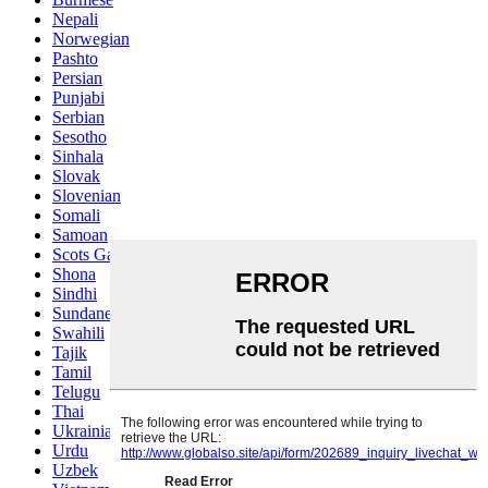
Nepali
Norwegian
Pashto
Persian
Punjabi
Serbian
Sesotho
Sinhala
Slovak
Slovenian
Somali
Samoan
Scots Gaelic
Shona
Sindhi
Sundanese
Swahili
Tajik
Tamil
Telugu
Thai
Ukrainian
Urdu
Uzbek