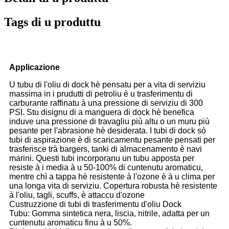
Tags di u produttu
Applicazione
U tubu di l'oliu di dock hè pensatu per a vita di serviziu
massima in i prudutti di petroliu è u trasferimentu di
carburante raffinatu à una pressione di serviziu di 300
PSI. Stu disignu di a manguera di dock hè benefica
induve una pressione di travagliu più altu o un muru più
pesante per l'abrasione hè desiderata. I tubi di dock sò
tubi di aspirazione è di scaricamentu pesante pensati per
trasferisce trà bargers, tanki di almacenamento è navi
marini. Questi tubi incorporanu un tubu apposta per
resiste à i media à u 50-100% di cuntenutu aromaticu,
mentre chì a tappa hè resistente à l'ozone è à u clima per
una longa vita di serviziu. Copertura robusta hè resistente
à l'oliu, tagli, scuffs, è attaccu d'ozone
Custruzzione di tubi di trasferimentu d'oliu Dock
Tubu: Gomma sintetica nera, liscia, nitrile, adatta per un
cuntenutu aromaticu finu à u 50%.