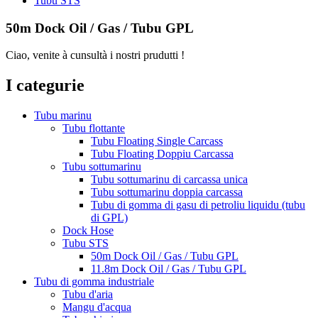
Tubu STS
50m Dock Oil / Gas / Tubu GPL
Ciao, venite à cunsultà i nostri prudutti !
I categurie
Tubu marinu
Tubu flottante
Tubu Floating Single Carcass
Tubu Floating Doppiu Carcassa
Tubu sottumarinu
Tubu sottumarinu di carcassa unica
Tubu sottumarinu doppia carcassa
Tubu di gomma di gasu di petroliu liquidu (tubu
di GPL)
Dock Hose
Tubu STS
50m Dock Oil / Gas / Tubu GPL
11.8m Dock Oil / Gas / Tubu GPL
Tubu di gomma industriale
Tubu d'aria
Mangu d'acqua