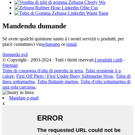
Mandendu dumande
Sè avete qualchì quistione nantu à i nostri servizii o prudutti, per
piacè cuntattateci via
whatsapp
or
email
.
dumanda avà
© Copyright - 2003-2024 : Tutti i diritti riservati.
I prudutti caldi
-
Sitemap
Tubu di consegna d'oliu di petroliu in terra
,
Tubu resistente à u
calore
,
First Off Plem / First Under Buoy Submarine Hose
,
Tubu di
linea sottumarina
,
Tubu flottante marinu
,
Tubu d'oliu sottumarinu di
una sola carcassa
,
Mandate e-mail
x