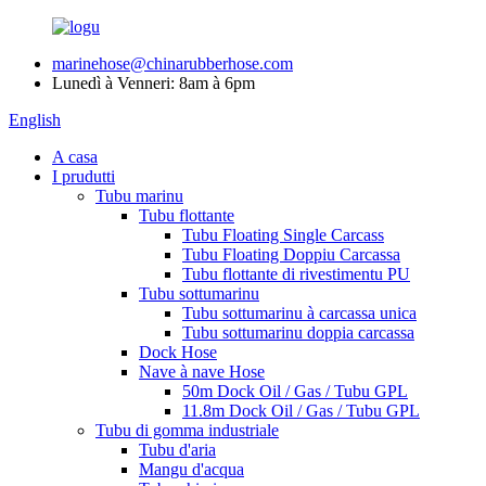
marinehose@chinarubberhose.com
Lunedì à Venneri: 8am à 6pm
English
A casa
I prudutti
Tubu marinu
Tubu flottante
Tubu Floating Single Carcass
Tubu Floating Doppiu Carcassa
Tubu flottante di rivestimentu PU
Tubu sottumarinu
Tubu sottumarinu à carcassa unica
Tubu sottumarinu doppia carcassa
Dock Hose
Nave à nave Hose
50m Dock Oil / Gas / Tubu GPL
11.8m Dock Oil / Gas / Tubu GPL
Tubu di gomma industriale
Tubu d'aria
Mangu d'acqua