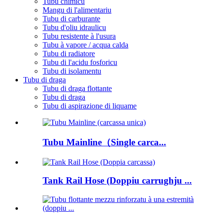
Tubu chimicu
Mangu di l'alimentariu
Tubu di carburante
Tubu d'oliu idraulicu
Tubu resistente à l'usura
Tubu à vapore / acqua calda
Tubu di radiatore
Tubu di l'acidu fosforicu
Tubu di isolamentu
Tubu di draga
Tubu di draga flottante
Tubu di draga
Tubu di aspirazione di liquame
Tubu Mainline（Single carca...
Tank Rail Hose (Doppiu carrughju ...