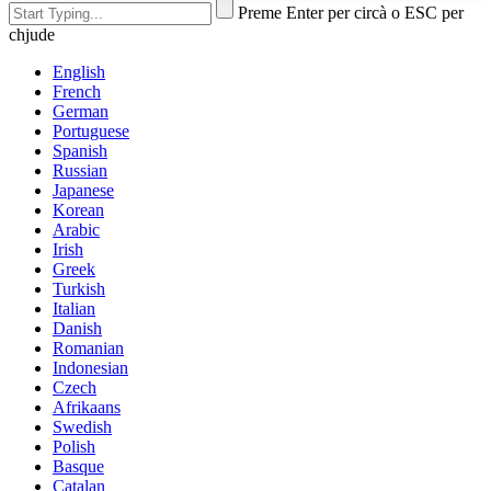
Preme Enter per circà o ESC per
chjude
English
French
German
Portuguese
Spanish
Russian
Japanese
Korean
Arabic
Irish
Greek
Turkish
Italian
Danish
Romanian
Indonesian
Czech
Afrikaans
Swedish
Polish
Basque
Catalan