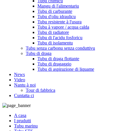
Tubu chimicu
Mangu di l'alimentariu
Tubu di carburante
Tubu d'oliu idraulicu
Tubu resistente à l'usura
Tubu à vapore / acqua calda
Tubu di radiatore
Tubu di l'acidu fosforicu
Tubu di isolamentu
Tubu senza carbonu senza conduttivu
Tubu di draga
Tubu di draga flottante
Tubu di dragaggio
Tubu di aspirazione di liquame
News
Video
Nantu à noi
Tour di fabbrica
Cuntatta ci
A casa
I prudutti
Tubu marinu