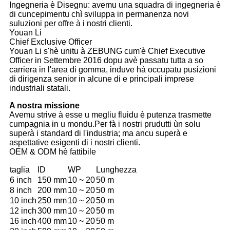
Ingegneria è Disegnu: avemu una squadra di ingegneria è
di cuncepimentu chì sviluppa in permanenza novi
suluzioni per offre à i nostri clienti.
Youan Li
Chief Exclusive Officer
Youan Li s'hè unitu à ZEBUNG cum'è Chief Executive
Officer in Settembre 2016 dopu avè passatu tutta a so
carriera in l'area di gomma, induve hà occupatu pusizioni
di dirigenza senior in alcune di e principali imprese
industriali statali.
A nostra missione
Avemu strive à esse u megliu fluidu è putenza trasmette
cumpagnia in u mondu.Per fà i nostri prudutti ùn solu
superà i standard di l'industria; ma ancu superà e
aspettative esigenti di i nostri clienti.
OEM & ODM hè fattibile
taglia
ID
WP
Lunghezza
6 inch
150 mm
10 ~ 20
50 m
8 inch
200 mm
10 ~ 20
50 m
10 inch
250 mm
10 ~ 20
50 m
12 inch
300 mm
10 ~ 20
50 m
16 inch
400 mm
10 ~ 20
50 m