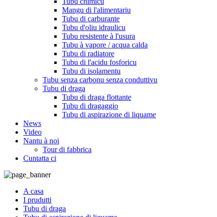
Tubu chimicu
Mangu di l'alimentariu
Tubu di carburante
Tubu d'oliu idraulicu
Tubu resistente à l'usura
Tubu à vapore / acqua calda
Tubu di radiatore
Tubu di l'acidu fosforicu
Tubu di isolamentu
Tubu senza carbonu senza conduttivu
Tubu di draga
Tubu di draga flottante
Tubu di dragaggio
Tubu di aspirazione di liquame
News
Video
Nantu à noi
Tour di fabbrica
Cuntatta ci
A casa
I prudutti
Tubu di draga