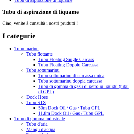
Tubu di aspirazione di liquame
Tubu di aspirazione di liquame
Ciao, venite à cunsultà i nostri prudutti !
I categurie
Tubu marinu
Tubu flottante
Tubu Floating Single Carcass
Tubu Floating Doppiu Carcassa
Tubu sottumarinu
Tubu sottumarinu di carcassa unica
Tubu sottumarinu doppia carcassa
Tubu di gomma di gasu di petroliu liquidu (tubu
di GPL)
Dock Hose
Tubu STS
50m Dock Oil / Gas / Tubu GPL
11.8m Dock Oil / Gas / Tubu GPL
Tubu di gomma industriale
Tubu d'aria
Mangu d'acqua