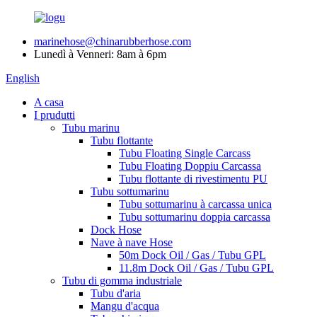
marinehose@chinarubberhose.com
Lunedì à Venneri: 8am à 6pm
English
A casa
I prudutti
Tubu marinu
Tubu flottante
Tubu Floating Single Carcass
Tubu Floating Doppiu Carcassa
Tubu flottante di rivestimentu PU
Tubu sottumarinu
Tubu sottumarinu à carcassa unica
Tubu sottumarinu doppia carcassa
Dock Hose
Nave à nave Hose
50m Dock Oil / Gas / Tubu GPL
11.8m Dock Oil / Gas / Tubu GPL
Tubu di gomma industriale
Tubu d'aria
Mangu d'acqua