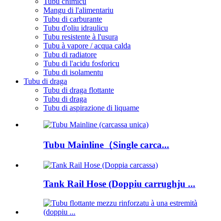
Tubu chimicu
Mangu di l'alimentariu
Tubu di carburante
Tubu d'oliu idraulicu
Tubu resistente à l'usura
Tubu à vapore / acqua calda
Tubu di radiatore
Tubu di l'acidu fosforicu
Tubu di isolamentu
Tubu di draga
Tubu di draga flottante
Tubu di draga
Tubu di aspirazione di liquame
Tubu Mainline（Single carca...
Tank Rail Hose (Doppiu carrughju ...