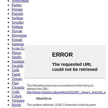
Norwegian
Pashto
Persian
Punjabi
Serbian
Sesotho
Sinhala
Slovak
Slovenian
Somali
Samoan
Scots Gaelic
Shona
Sindhi
Sundanese
Swahili
Tajik
Tamil
Telugu
Thai
Ukrainian
Urdu
Uzbek
Vietnamese
Welsh