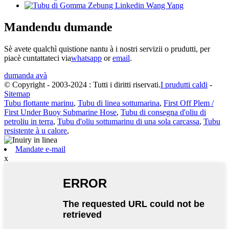
Mandendu dumande
Sè avete qualchì quistione nantu à i nostri servizii o prudutti, per
piacè cuntattateci via
whatsapp
or
email
.
dumanda avà
© Copyright - 2003-2024 : Tutti i diritti riservati.
I prudutti caldi
-
Sitemap
Tubu flottante marinu
,
Tubu di linea sottumarina
,
First Off Plem /
First Under Buoy Submarine Hose
,
Tubu di consegna d'oliu di
petroliu in terra
,
Tubu d'oliu sottumarinu di una sola carcassa
,
Tubu
resistente à u calore
,
Mandate e-mail
x