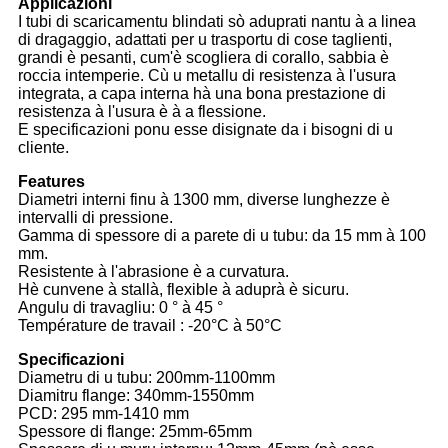
Applicazioni
I tubi di scaricamentu blindati sò aduprati nantu à a linea
di dragaggio, adattati per u trasportu di cose taglienti,
grandi è pesanti, cum'è scogliera di corallo, sabbia è
roccia intemperie. Cù u metallu di resistenza à l'usura
integrata, a capa interna hà una bona prestazione di
resistenza à l'usura è à a flessione.
E specificazioni ponu esse disignate da i bisogni di u
cliente.
Features
Diametri interni finu à 1300 mm, diverse lunghezze è
intervalli di pressione.
Gamma di spessore di a parete di u tubu: da 15 mm à 100
mm.
Resistente à l'abrasione è a curvatura.
Hè cunvene à stallà, flexible à aduprà è sicuru.
Angulu di travagliu: 0 ° à 45 °
Température de travail : -20°C à 50°C
Specificazioni
Diametru di u tubu: 200mm-1100mm
Diamitru flange: 340mm-1550mm
PCD: 295 mm-1410 mm
Spessore di flange: 25mm-65mm