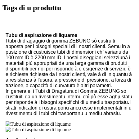
Tags di u produttu
Tubu di aspirazione di liquame
I tubi di dragaggio di gomma ZEBUNG sò custruiti
apposta per i bisogni speciali di i nostri clienti. Semu in a
pusizione di custruisce tubi di dimensioni chì varianu da
100 mm ID à 2200 mm ID. I nostri diseggiani selezziunà i
materiali più apprupriati da una larga gamma di prudutti
dispunibili per noi per risponde à e esigenze di serviziu è
e richieste richieste da i nostri clienti, vale à dì in quantu à
a resistenza à l'usura, a pressione di pressione, a forza di
trazione, a capacità di curvatura è altri parametri.
In generale, i Tubi di Dragatura di Gomma ZEBUNG sò
custituiti da un rivestimentu internu chì pò esse aghjustatu
per risponde à i bisogni specifichi di u mediu trasportatu. I
strati indicatori di usura ponu ancu esse implementati in u
rivestimentu di i tubi chì trasportanu u mediu abrasiu.