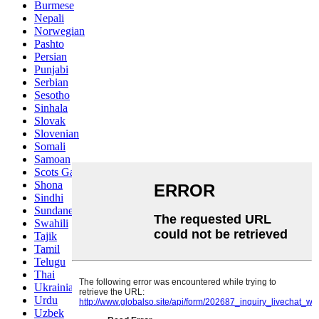
Burmese
Nepali
Norwegian
Pashto
Persian
Punjabi
Serbian
Sesotho
Sinhala
Slovak
Slovenian
Somali
Samoan
Scots Gaelic
Shona
Sindhi
Sundanese
Swahili
Tajik
Tamil
Telugu
Thai
Ukrainian
Urdu
Uzbek