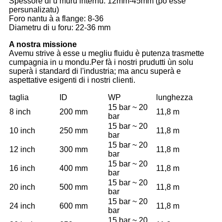
Spessore di u muru internu: 12mm-45mm (pò esse
persunalizatu)
Foro nantu à a flange: 8-36
Diametru di u foru: 22-36 mm
A nostra missione
Avemu strive à esse u megliu fluidu è putenza trasmette
cumpagnia in u mondu.Per fà i nostri prudutti ùn solu
superà i standard di l'industria; ma ancu superà e
aspettative esigenti di i nostri clienti.
taglia
ID
WP
lunghezza
15 bar ~ 20
8 inch
200 mm
11,8 m
bar
15 bar ~ 20
10 inch
250 mm
11,8 m
bar
15 bar ~ 20
12 inch
300 mm
11,8 m
bar
15 bar ~ 20
16 inch
400 mm
11,8 m
bar
15 bar ~ 20
20 inch
500 mm
11,8 m
bar
15 bar ~ 20
24 inch
600 mm
11,8 m
bar
15 bar ~ 20