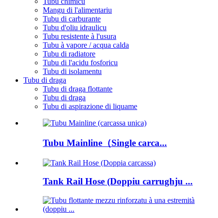
Tubu chimicu
Mangu di l'alimentariu
Tubu di carburante
Tubu d'oliu idraulicu
Tubu resistente à l'usura
Tubu à vapore / acqua calda
Tubu di radiatore
Tubu di l'acidu fosforicu
Tubu di isolamentu
Tubu di draga
Tubu di draga flottante
Tubu di draga
Tubu di aspirazione di liquame
Tubu Mainline（Single carca...
Tank Rail Hose (Doppiu carrughju ...