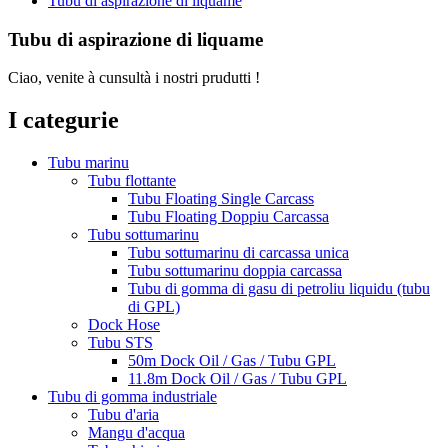
Tubu di aspirazione di liquame
Tubu di aspirazione di liquame
Ciao, venite à cunsultà i nostri prudutti !
I categurie
Tubu marinu
Tubu flottante
Tubu Floating Single Carcass
Tubu Floating Doppiu Carcassa
Tubu sottumarinu
Tubu sottumarinu di carcassa unica
Tubu sottumarinu doppia carcassa
Tubu di gomma di gasu di petroliu liquidu (tubu
di GPL)
Dock Hose
Tubu STS
50m Dock Oil / Gas / Tubu GPL
11.8m Dock Oil / Gas / Tubu GPL
Tubu di gomma industriale
Tubu d'aria
Mangu d'acqua