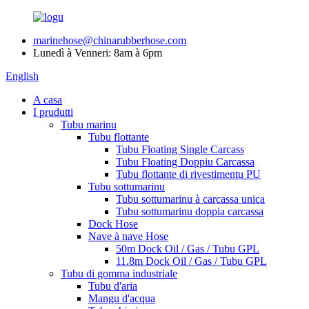
marinehose@chinarubberhose.com
Lunedì à Venneri: 8am à 6pm
English
A casa
I prudutti
Tubu marinu
Tubu flottante
Tubu Floating Single Carcass
Tubu Floating Doppiu Carcassa
Tubu flottante di rivestimentu PU
Tubu sottumarinu
Tubu sottumarinu à carcassa unica
Tubu sottumarinu doppia carcassa
Dock Hose
Nave à nave Hose
50m Dock Oil / Gas / Tubu GPL
11.8m Dock Oil / Gas / Tubu GPL
Tubu di gomma industriale
Tubu d'aria
Mangu d'acqua