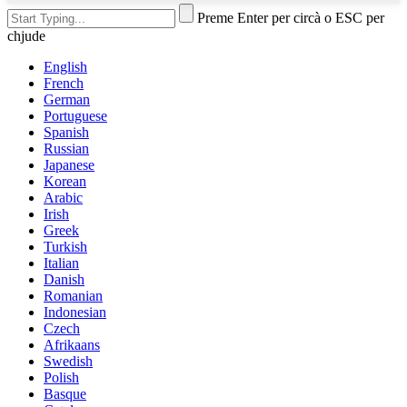
Preme Enter per circà o ESC per
chjude
English
French
German
Portuguese
Spanish
Russian
Japanese
Korean
Arabic
Irish
Greek
Turkish
Italian
Danish
Romanian
Indonesian
Czech
Afrikaans
Swedish
Polish
Basque