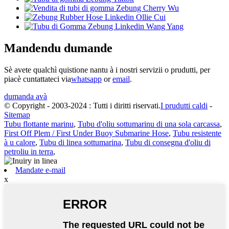
Mandendu dumande
Sè avete qualchì quistione nantu à i nostri servizii o prudutti, per
piacè cuntattateci via
whatsapp
or
email
.
dumanda avà
© Copyright - 2003-2024 : Tutti i diritti riservati.
I prudutti caldi
-
Sitemap
Tubu flottante marinu
,
Tubu d'oliu sottumarinu di una sola carcassa
,
First Off Plem / First Under Buoy Submarine Hose
,
Tubu resistente
à u calore
,
Tubu di linea sottumarina
,
Tubu di consegna d'oliu di
petroliu in terra
,
Mandate e-mail
x