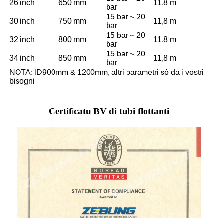
26 inch
650 mm
11,8 m
bar
15 bar ~ 20
30 inch
750 mm
11,8 m
bar
15 bar ~ 20
32 inch
800 mm
11,8 m
bar
15 bar ~ 20
34 inch
850 mm
11,8 m
bar
NOTA: ID900mm & 1200mm, altri parametri sò da i vostri
bisogni
Certificatu BV di tubi flottanti