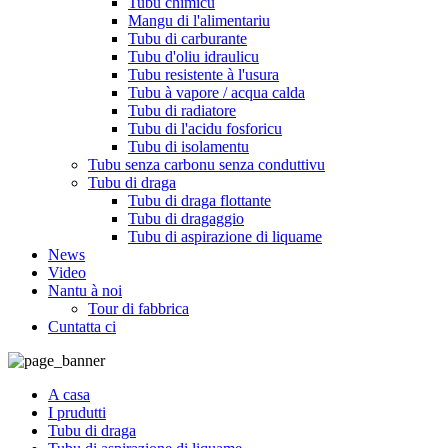
Tubu chimicu
Mangu di l'alimentariu
Tubu di carburante
Tubu d'oliu idraulicu
Tubu resistente à l'usura
Tubu à vapore / acqua calda
Tubu di radiatore
Tubu di l'acidu fosforicu
Tubu di isolamentu
Tubu senza carbonu senza conduttivu
Tubu di draga
Tubu di draga flottante
Tubu di dragaggio
Tubu di aspirazione di liquame
News
Video
Nantu à noi
Tour di fabbrica
Cuntatta ci
A casa
I prudutti
Tubu di draga