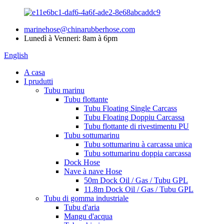
marinehose@chinarubberhose.com
Lunedì à Venneri: 8am à 6pm
English
A casa
I prudutti
Tubu marinu
Tubu flottante
Tubu Floating Single Carcass
Tubu Floating Doppiu Carcassa
Tubu flottante di rivestimentu PU
Tubu sottumarinu
Tubu sottumarinu à carcassa unica
Tubu sottumarinu doppia carcassa
Dock Hose
Nave à nave Hose
50m Dock Oil / Gas / Tubu GPL
11.8m Dock Oil / Gas / Tubu GPL
Tubu di gomma industriale
Tubu d'aria
Mangu d'acqua