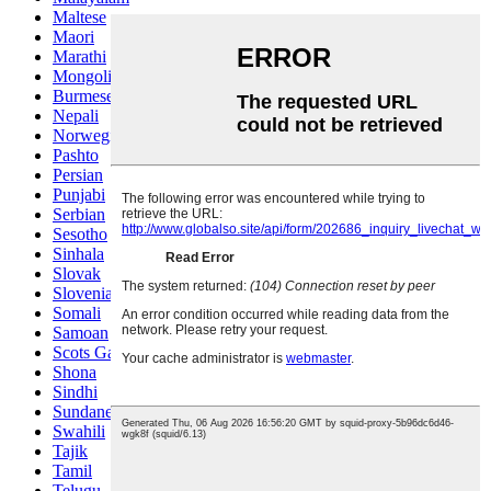
Maltese
Maori
Marathi
Mongolian
Burmese
Nepali
Norwegian
Pashto
Persian
Punjabi
Serbian
Sesotho
Sinhala
Slovak
Slovenian
Somali
Samoan
Scots Gaelic
Shona
Sindhi
Sundanese
Swahili
Tajik
Tamil
Telugu