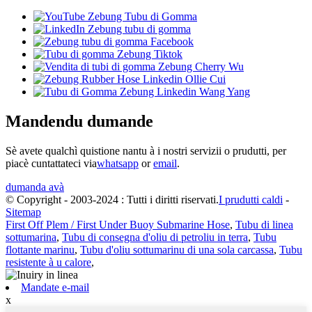
Mandendu dumande
Sè avete qualchì quistione nantu à i nostri servizii o prudutti, per
piacè cuntattateci via
whatsapp
or
email
.
dumanda avà
© Copyright - 2003-2024 : Tutti i diritti riservati.
I prudutti caldi
-
Sitemap
First Off Plem / First Under Buoy Submarine Hose
,
Tubu di linea
sottumarina
,
Tubu di consegna d'oliu di petroliu in terra
,
Tubu
flottante marinu
,
Tubu d'oliu sottumarinu di una sola carcassa
,
Tubu
resistente à u calore
,
Mandate e-mail
x