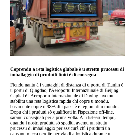
Coprendu a reta logistica glubale è u strettu prucessu di
imballaggio di prudutti finiti è di consegna
Fiendu nantu à i vantaghji di distanza di u portu di Tianjin è
u portu di Qingdao, l'Aeroportu Internaziunale di Beijing
Capital è l'Aeroportu Internaziunale di Daxing, avemu
stabilitu una reta logistica rapida chì copre u mondu,
basamente copre u 98% di i paesi è e regioni di u mondu.
Dopu chì i prudutti sò qualificati in l'ispezione off-line,
saranu consegnati per a prima volta. À u listessu tempu,
quandu i nostri prudutti sò spediti, avemu un strettu
prucessu di imballaggio per assicurà chì i prudutti ùn
causanu micca perdite per via di a logistica durante u