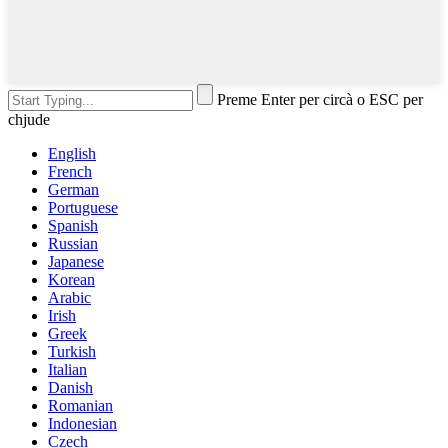
Preme Enter per circà o ESC per
chjude
English
French
German
Portuguese
Spanish
Russian
Japanese
Korean
Arabic
Irish
Greek
Turkish
Italian
Danish
Romanian
Indonesian
Czech