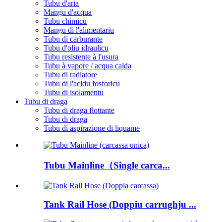
Tubu d'aria
Mangu d'acqua
Tubu chimicu
Mangu di l'alimentariu
Tubu di carburante
Tubu d'oliu idraulicu
Tubu resistente à l'usura
Tubu à vapore / acqua calda
Tubu di radiatore
Tubu di l'acidu fosforicu
Tubu di isolamentu
Tubu di draga
Tubu di draga flottante
Tubu di draga
Tubu di aspirazione di liquame
Tubu Mainline（Single carca...
Tank Rail Hose (Doppiu carrughju ...