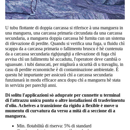
U tubu flottante di doppia carcassa si riferisce à una manguera in
una manguera, una carcassa primaria circundata da una carcassa
secundaria, a manguera doppia carcassa hè furnita cun un sistema
di rilevazione di perdite. Quandu si verifica una fuga, u fluidu chì
scappa da a carcassa primaria o fallimentu bruscu è hè cuntenuta
da a carcassa secundaria righjunghji a rilevazione di fuga chì
avvisa chì un fallimentu hè accadutu, l'operatore deve cambià o
sguassate. i tubi danucati, per migliurà a sicurità di u travagliu, in
casu di perdite ecunomiche è di contaminazione ambientale. È
questu hè impurtante per assicurà chì a carcassa secundaria
funziunarà in modu efficace ancu dopu chì a manguera hè stata
in serviziu per parechji anni.
Di solitu l'applicazioni sò aduprate per cunnette u terminal
di l'attrazzu unicu puntu o altre installazioni di trasferimentu
d'oliu. Acheives a transizione da rigidu à flexible è move u
mumentu di curvatura da versu a mità di a seccione di a
manguera.
Min. flotabilità di riserva: 5% di standard