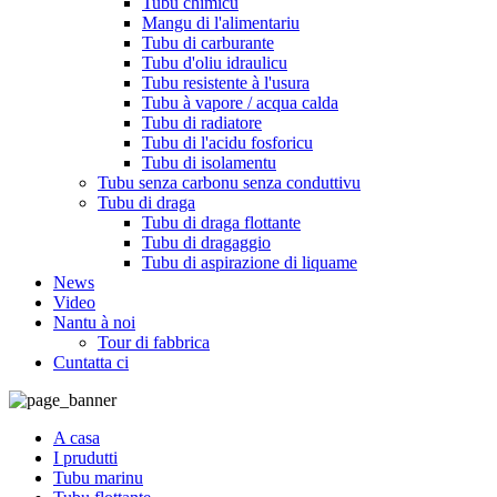
Tubu chimicu
Mangu di l'alimentariu
Tubu di carburante
Tubu d'oliu idraulicu
Tubu resistente à l'usura
Tubu à vapore / acqua calda
Tubu di radiatore
Tubu di l'acidu fosforicu
Tubu di isolamentu
Tubu senza carbonu senza conduttivu
Tubu di draga
Tubu di draga flottante
Tubu di dragaggio
Tubu di aspirazione di liquame
News
Video
Nantu à noi
Tour di fabbrica
Cuntatta ci
A casa
I prudutti
Tubu marinu