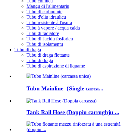
Tubu chimicu
Mangu di l'alimentariu
Tubu di carburante
Tubu d'oliu idraulicu
Tubu resistente à l'usura
Tubu à vapore / acqua calda
Tubu di radiatore
Tubu di l'acidu fosforicu
Tubu di isolamentu
Tubu di draga
Tubu di draga flottante
Tubu di draga
Tubu di aspirazione di liquame
Tubu Mainline（Single carca...
Tank Rail Hose (Doppiu carrughju ...