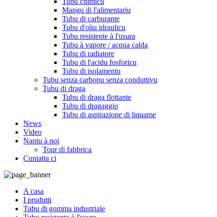
Tubu chimicu
Mangu di l'alimentariu
Tubu di carburante
Tubu d'oliu idraulicu
Tubu resistente à l'usura
Tubu à vapore / acqua calda
Tubu di radiatore
Tubu di l'acidu fosforicu
Tubu di isolamentu
Tubu senza carbonu senza conduttivu
Tubu di draga
Tubu di draga flottante
Tubu di dragaggio
Tubu di aspirazione di liquame
News
Video
Nantu à noi
Tour di fabbrica
Cuntatta ci
A casa
I prudutti
Tubu di gomma industriale