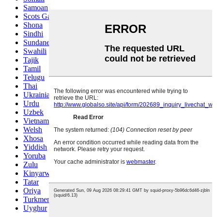
Samoan
Scots Gaelic
Shona
Sindhi
Sundanese
Swahili
Tajik
Tamil
Telugu
Thai
Ukrainian
Urdu
Uzbek
Vietnamese
Welsh
Xhosa
Yiddish
Yoruba
Zulu
Kinyarwanda
Tatar
Oriya
Turkmen
Uyghur