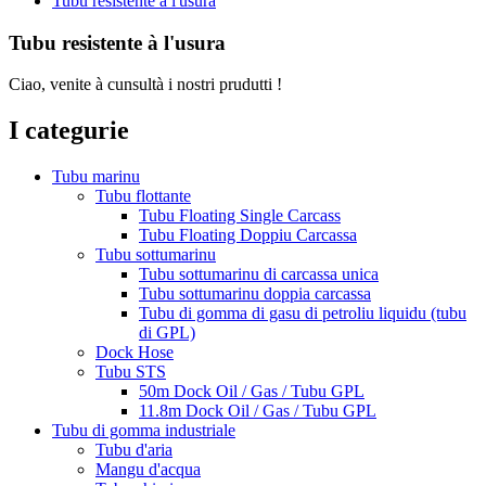
Tubu resistente à l'usura
Tubu resistente à l'usura
Ciao, venite à cunsultà i nostri prudutti !
I categurie
Tubu marinu
Tubu flottante
Tubu Floating Single Carcass
Tubu Floating Doppiu Carcassa
Tubu sottumarinu
Tubu sottumarinu di carcassa unica
Tubu sottumarinu doppia carcassa
Tubu di gomma di gasu di petroliu liquidu (tubu
di GPL)
Dock Hose
Tubu STS
50m Dock Oil / Gas / Tubu GPL
11.8m Dock Oil / Gas / Tubu GPL
Tubu di gomma industriale
Tubu d'aria
Mangu d'acqua