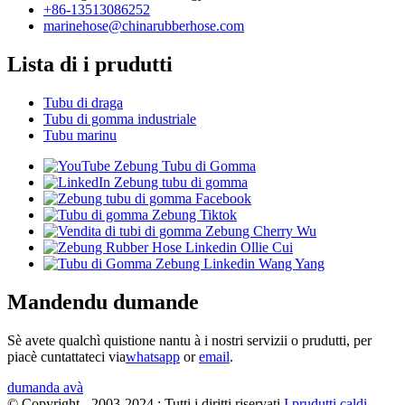
+86-13513086252
marinehose@chinarubberhose.com
Lista di i prudutti
Tubu di draga
Tubu di gomma industriale
Tubu marinu
Mandendu dumande
Sè avete qualchì quistione nantu à i nostri servizii o prudutti, per
piacè cuntattateci via
whatsapp
or
email
.
dumanda avà
© Copyright - 2003-2024 : Tutti i diritti riservati.
I prudutti caldi
-