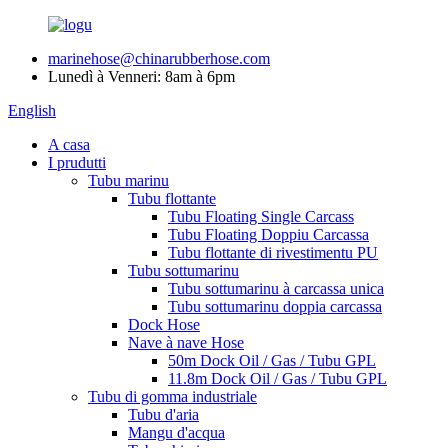
marinehose@chinarubberhose.com
Lunedì à Venneri: 8am à 6pm
English
A casa
I prudutti
Tubu marinu
Tubu flottante
Tubu Floating Single Carcass
Tubu Floating Doppiu Carcassa
Tubu flottante di rivestimentu PU
Tubu sottumarinu
Tubu sottumarinu à carcassa unica
Tubu sottumarinu doppia carcassa
Dock Hose
Nave à nave Hose
50m Dock Oil / Gas / Tubu GPL
11.8m Dock Oil / Gas / Tubu GPL
Tubu di gomma industriale
Tubu d'aria
Mangu d'acqua