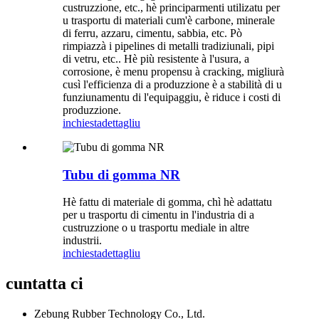
custruzzione, etc., hè principarmenti utilizatu per
u trasportu di materiali cum'è carbone, minerale
di ferru, azzaru, cimentu, sabbia, etc. Pò
rimpiazzà i pipelines di metalli tradiziunali, pipi
di vetru, etc.. Hè più resistente à l'usura, a
corrosione, è menu propensu à cracking, migliurà
cusì l'efficienza di a produzzione è a stabilità di u
funziunamentu di l'equipaggiu, è riduce i costi di
produzzione.
inchiesta
dettagliu
Tubu di gomma NR
Hè fattu di materiale di gomma, chì hè adattatu
per u trasportu di cimentu in l'industria di a
custruzzione o u trasportu mediale in altre
industrii.
inchiesta
dettagliu
cuntatta ci
Zebung Rubber Technology Co., Ltd.