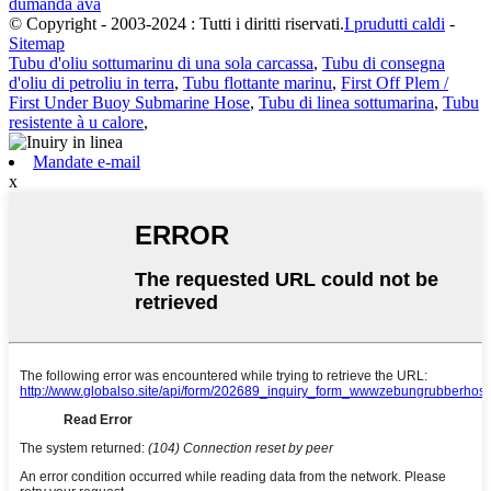
dumanda avà
© Copyright - 2003-2024 : Tutti i diritti riservati.
I prudutti caldi
-
Sitemap
Tubu d'oliu sottumarinu di una sola carcassa
,
Tubu di consegna
d'oliu di petroliu in terra
,
Tubu flottante marinu
,
First Off Plem /
First Under Buoy Submarine Hose
,
Tubu di linea sottumarina
,
Tubu
resistente à u calore
,
Mandate e-mail
x