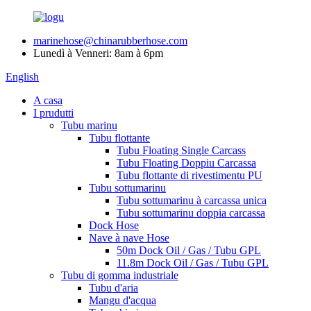
marinehose@chinarubberhose.com
Lunedì à Venneri: 8am à 6pm
English
A casa
I prudutti
Tubu marinu
Tubu flottante
Tubu Floating Single Carcass
Tubu Floating Doppiu Carcassa
Tubu flottante di rivestimentu PU
Tubu sottumarinu
Tubu sottumarinu à carcassa unica
Tubu sottumarinu doppia carcassa
Dock Hose
Nave à nave Hose
50m Dock Oil / Gas / Tubu GPL
11.8m Dock Oil / Gas / Tubu GPL
Tubu di gomma industriale
Tubu d'aria
Mangu d'acqua