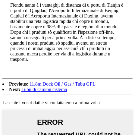
Fiendu nantu à i vantaghji di distanza di u portu di Tianjin è
u portu di Qingdao, l'Aeroportu Internaziunale di Beijing
Capital è l'Aeroportu Internaziunale di Daxing, avemu
stabilitu una reta logistica rapida chì copre u mondu,
basamente copre u 98% di i paesi è e regioni di u mondu.
Dopu chì i prudutti sò qualificati in l'ispezione off-line,
saranu consegnati per a prima volta. À u listessu tempu,
quandu i nostri prudutti sò spediti, avemu un strettu
prucessu di imballaggio per assicurà chì i prudutti ùn
causanu micca perdite per via di a logistica durante u
trasportu.
Previous:
11.8m Dock Oil / Gas / Tubu GPL
Next:
Tubu di camion cisterna
Lasciate i vostri dati è vi cuntattatemu a prima volta.