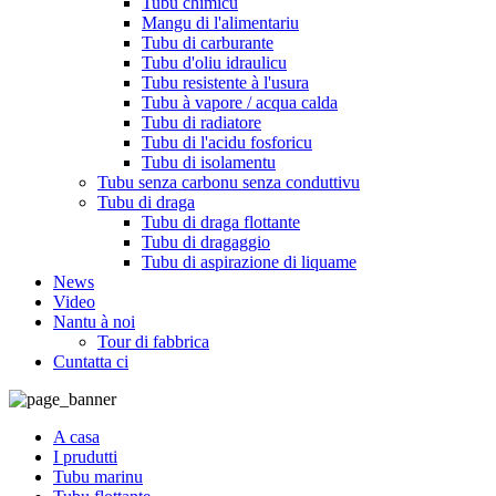
Tubu chimicu
Mangu di l'alimentariu
Tubu di carburante
Tubu d'oliu idraulicu
Tubu resistente à l'usura
Tubu à vapore / acqua calda
Tubu di radiatore
Tubu di l'acidu fosforicu
Tubu di isolamentu
Tubu senza carbonu senza conduttivu
Tubu di draga
Tubu di draga flottante
Tubu di dragaggio
Tubu di aspirazione di liquame
News
Video
Nantu à noi
Tour di fabbrica
Cuntatta ci
A casa
I prudutti
Tubu marinu