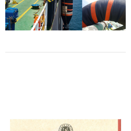
Certificatu BV di
Prototipu Floating
Carcass Single (300
mm).