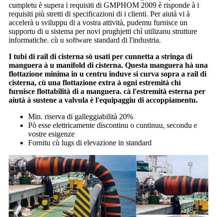
cumpletu è supera i requisiti di GMPHOM 2009 è risponde à i
requisiti più stretti di specificazioni di i clienti. Per aiutà vi à
accelerà u sviluppu di a vostra attività, pudemu furnisce un
supportu di u sistema per novi prughjetti chì utilizanu strutture
informatiche. cù u software standard di l'industria.
I tubi di rail di cisterna sò usati per cunnetta a stringa di
manguera à u manifold di cisterna. Questa manguera hà una
flottazione minima in u centru induve si curva sopra a rail di
cisterna, cù una flottazione extra à ogni estremità chì
furnisce flottabilità di a manguera. cà l'estremità esterna per
aiutà à sustene a valvula è l'equipaggiu di accoppiamentu.
Min. riserva di galleggiabilità 20%
Pò esse elettricamente discontinu o cuntinuu, secondu e
vostre esigenze
Fornitu cù lugs di elevazione in standard