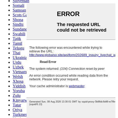
Slovenian
Somali
Samoan
Scots Gaelic
Shona
Sindhi
Sundanese
Swahili
Tajik
Tamil
Telugu
Thai
Ukrainian
Urdu
Uzbek
Vietnamese
Welsh
Xhosa
Yiddish
Yoruba
Zulu
Kinyarwanda
Tatar
Oriya
Turkmen