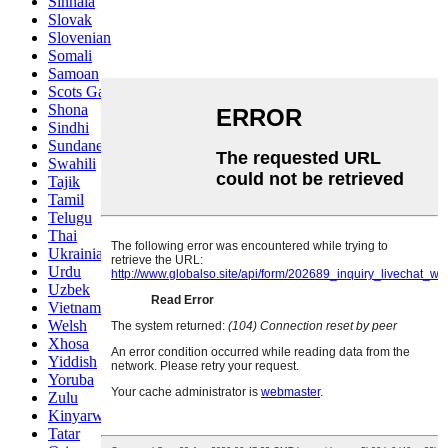
Sinhala
Slovak
Slovenian
Somali
Samoan
Scots Gaelic
Shona
Sindhi
Sundanese
Swahili
Tajik
Tamil
Telugu
Thai
Ukrainian
Urdu
Uzbek
Vietnamese
Welsh
Xhosa
Yiddish
Yoruba
Zulu
Kinyarwanda
Tatar