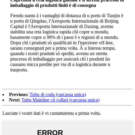
imballaggio di prudutti finiti è di consegna
Fiendu nantu à i vantaghji di distanza di u portu di Tianjin è
u portu di Qingdao, l'Aeroportu Internaziunale di Beijing
Capital è l'Aeroportu Internaziunale di Daxing, avemu
stabilitu una reta logistica rapida chì copre u mondu,
basamente copre u 98% di i paesi è e regioni di u mondu.
Dopu chì i prudutti sò qualificati in l'ispezione off-line,
saranu consegnati per a prima volta. À u listessu tempu,
quandu i nostri prudutti sò spediti, avemu un strettu
prucessu di imballaggio per assicurà chì i prudutti ùn
causanu micca perdite per via di a logistica durante u
trasportu.
Previous:
Tubu di coda (carcassa unica)
Next:
Tubu Mainline cù collari (carcassa unica)
Lasciate i vostri dati è vi cuntattatemu a prima volta.