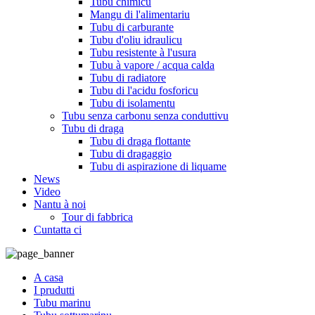
Tubu chimicu
Mangu di l'alimentariu
Tubu di carburante
Tubu d'oliu idraulicu
Tubu resistente à l'usura
Tubu à vapore / acqua calda
Tubu di radiatore
Tubu di l'acidu fosforicu
Tubu di isolamentu
Tubu senza carbonu senza conduttivu
Tubu di draga
Tubu di draga flottante
Tubu di dragaggio
Tubu di aspirazione di liquame
News
Video
Nantu à noi
Tour di fabbrica
Cuntatta ci
A casa
I prudutti
Tubu marinu