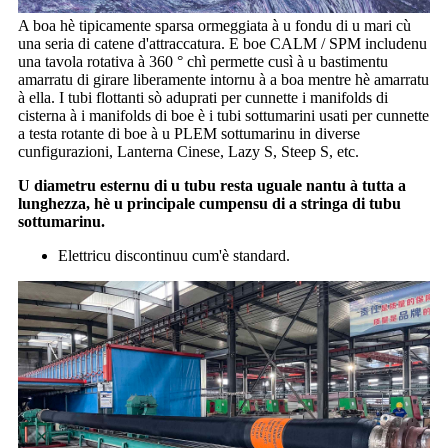
A boa hè tipicamente sparsa ormeggiata à u fondu di u mari cù
una seria di catene d'attraccatura. E boe CALM / SPM includenu
una tavola rotativa à 360 ° chì permette cusì à u bastimentu
amarratu di girare liberamente intornu à a boa mentre hè amarratu
à ella. I tubi flottanti sò aduprati per cunnette i manifolds di
cisterna à i manifolds di boe è i tubi sottumarini usati per cunnette
a testa rotante di boe à u PLEM sottumarinu in diverse
cunfigurazioni, Lanterna Cinese, Lazy S, Steep S, etc.
U diametru esternu di u tubu resta uguale nantu à tutta a
lunghezza, hè u principale cumpensu di a stringa di tubu
sottumarinu.
Elettricu discontinuu cum'è standard.