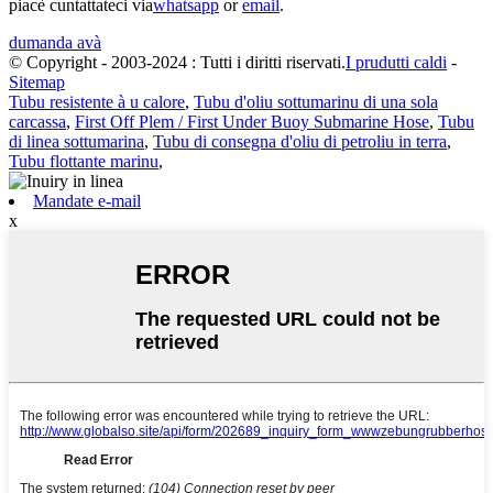
piacè cuntattateci via
whatsapp
or
email
.
dumanda avà
© Copyright - 2003-2024 : Tutti i diritti riservati.
I prudutti caldi
-
Sitemap
Tubu resistente à u calore
,
Tubu d'oliu sottumarinu di una sola
carcassa
,
First Off Plem / First Under Buoy Submarine Hose
,
Tubu
di linea sottumarina
,
Tubu di consegna d'oliu di petroliu in terra
,
Tubu flottante marinu
,
Mandate e-mail
x