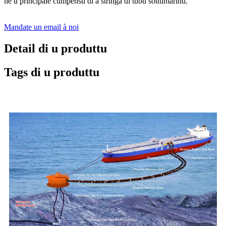
hè u principale cumpensu di a stringa di tubu sottumarinu.
Mandate un email à noi
Detail di u produttu
Tags di u produttu