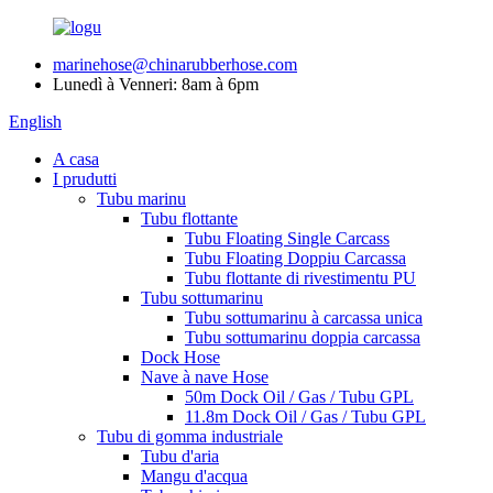
marinehose@chinarubberhose.com
Lunedì à Venneri: 8am à 6pm
English
A casa
I prudutti
Tubu marinu
Tubu flottante
Tubu Floating Single Carcass
Tubu Floating Doppiu Carcassa
Tubu flottante di rivestimentu PU
Tubu sottumarinu
Tubu sottumarinu à carcassa unica
Tubu sottumarinu doppia carcassa
Dock Hose
Nave à nave Hose
50m Dock Oil / Gas / Tubu GPL
11.8m Dock Oil / Gas / Tubu GPL
Tubu di gomma industriale
Tubu d'aria
Mangu d'acqua