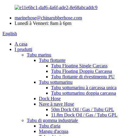
marinehose@chinarubberhose.com
Lunedì à Venneri: 8am à 6pm
English
A casa
I prudutti
Tubu marinu
Tubu flottante
Tubu Floating Single Carcass
Tubu Floating Doppiu Carcassa
Tubu flottante di rivestimentu PU
Tubu sottumarinu
Tubu sottumarinu à carcassa unica
Tubu sottumarinu doppia carcassa
Dock Hose
Nave à nave Hose
50m Dock Oil / Gas / Tubu GPL
11.8m Dock Oil / Gas / Tubu GPL
Tubu di gomma industriale
Tubu d'aria
Mangu d'acqua