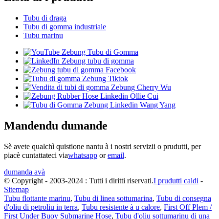
Tubu di draga
Tubu di gomma industriale
Tubu marinu
Mandendu dumande
Sè avete qualchì quistione nantu à i nostri servizii o prudutti, per
piacè cuntattateci via
whatsapp
or
email
.
dumanda avà
© Copyright - 2003-2024 : Tutti i diritti riservati.
I prudutti caldi
-
Sitemap
Tubu flottante marinu
,
Tubu di linea sottumarina
,
Tubu di consegna
d'oliu di petroliu in terra
,
Tubu resistente à u calore
,
First Off Plem /
First Under Buoy Submarine Hose
,
Tubu d'oliu sottumarinu di una