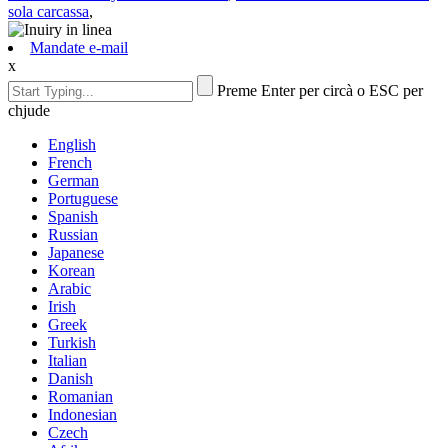
sola carcassa
,
Mandate e-mail
x
Preme Enter per circà o ESC per
chjude
English
French
German
Portuguese
Spanish
Russian
Japanese
Korean
Arabic
Irish
Greek
Turkish
Italian
Danish
Romanian
Indonesian
Czech