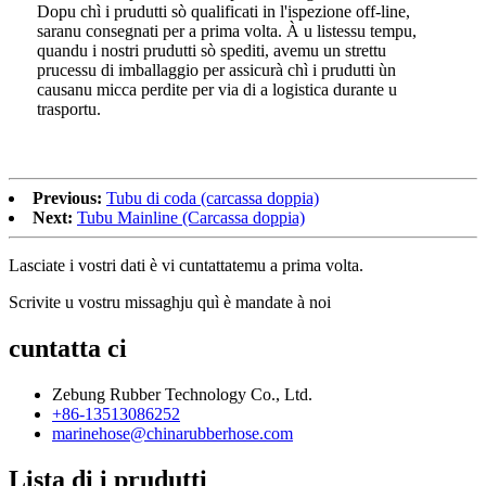
Dopu chì i prudutti sò qualificati in l'ispezione off-line,
saranu consegnati per a prima volta. À u listessu tempu,
quandu i nostri prudutti sò spediti, avemu un strettu
prucessu di imballaggio per assicurà chì i prudutti ùn
causanu micca perdite per via di a logistica durante u
trasportu.
Previous:
Tubu di coda (carcassa doppia)
Next:
Tubu Mainline (Carcassa doppia)
Lasciate i vostri dati è vi cuntattatemu a prima volta.
Scrivite u vostru missaghju quì è mandate à noi
cuntatta ci
Zebung Rubber Technology Co., Ltd.
+86-13513086252
marinehose@chinarubberhose.com
Lista di i prudutti