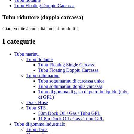
Tubu flottante
Tubu Floating Doppiu Carcassa
Tubu riduttore (doppia carcassa)
Ciao, venite à cunsultà i nostri prudutti !
I categurie
Tubu marinu
Tubu flottante
Tubu Floating Single Carcass
Tubu Floating Doppiu Carcassa
Tubu sottumarinu
Tubu sottumarinu di carcassa unica
Tubu sottumarinu doppia carcassa
Tubu di gomma di gasu di petroliu liquidu (tubu
di GPL)
Dock Hose
Tubu STS
50m Dock Oil / Gas / Tubu GPL
11.8m Dock Oil / Gas / Tubu GPL
Tubu di gomma industriale
Tubu d'aria