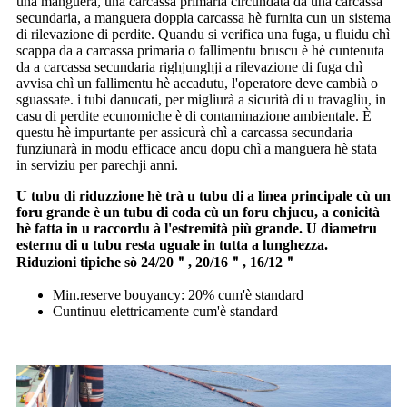
una manguera, una carcassa primaria circundata da una carcassa
secundaria, a manguera doppia carcassa hè furnita cun un sistema
di rilevazione di perdite. Quandu si verifica una fuga, u fluidu chì
scappa da a carcassa primaria o fallimentu bruscu è hè cuntenuta
da a carcassa secundaria righjunghji a rilevazione di fuga chì
avvisa chì un fallimentu hè accadutu, l'operatore deve cambià o
sguassate. i tubi danucati, per migliurà a sicurità di u travagliu, in
casu di perdite ecunomiche è di contaminazione ambientale. È
questu hè impurtante per assicurà chì a carcassa secundaria
funziunarà in modu efficace ancu dopu chì a manguera hè stata
in serviziu per parechji anni.
U tubu di riduzzione hè trà u tubu di a linea principale cù un
foru grande è un tubu di coda cù un foru chjucu, a conicità
hè fatta in u raccordu à l'estremità più grande. U diametru
esternu di u tubu resta uguale in tutta a lunghezza.
Riduzioni tipiche sò 24/20＂, 20/16＂, 16/12＂
Min.reserve bouyancy: 20% cum'è standard
Cuntinuu elettricamente cum'è standard