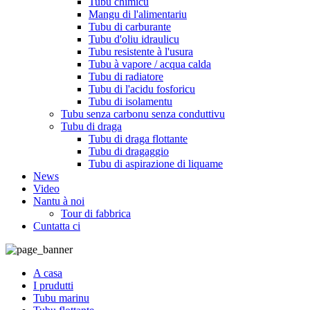
Tubu chimicu
Mangu di l'alimentariu
Tubu di carburante
Tubu d'oliu idraulicu
Tubu resistente à l'usura
Tubu à vapore / acqua calda
Tubu di radiatore
Tubu di l'acidu fosforicu
Tubu di isolamentu
Tubu senza carbonu senza conduttivu
Tubu di draga
Tubu di draga flottante
Tubu di dragaggio
Tubu di aspirazione di liquame
News
Video
Nantu à noi
Tour di fabbrica
Cuntatta ci
A casa
I prudutti
Tubu marinu