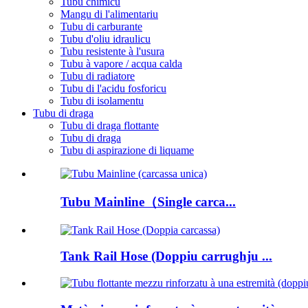
Tubu chimicu
Mangu di l'alimentariu
Tubu di carburante
Tubu d'oliu idraulicu
Tubu resistente à l'usura
Tubu à vapore / acqua calda
Tubu di radiatore
Tubu di l'acidu fosforicu
Tubu di isolamentu
Tubu di draga
Tubu di draga flottante
Tubu di draga
Tubu di aspirazione di liquame
Tubu Mainline（Single carca...
Tank Rail Hose (Doppiu carrughju ...