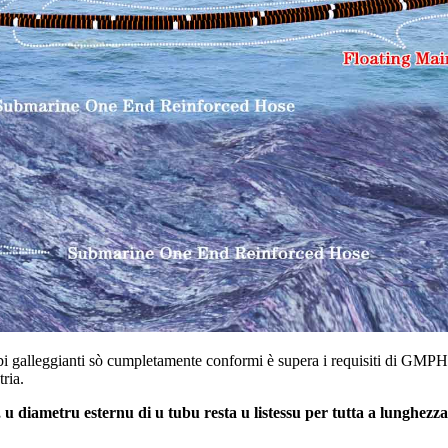
galleggianti sò cumpletamente conformi è supera i requisiti di GMPHOM 20
tria.
 u diametru esternu di u tubu resta u listessu per tutta a lunghezza