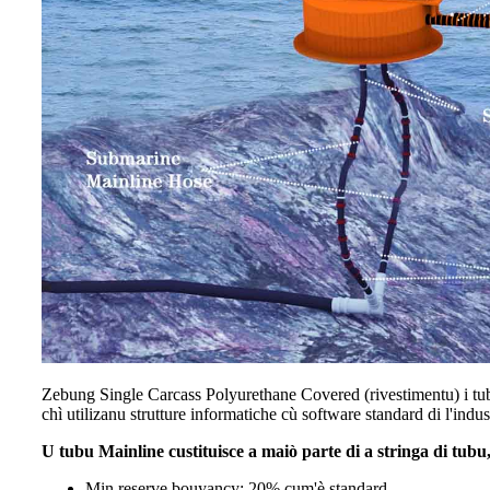
Zebung Single Carcass Polyurethane Covered (rivestimentu) i tubi 
chì utilizanu strutture informatiche cù software standard di l'indus
U tubu Mainline custituisce a maiò parte di a stringa di tubu,
Min.reserve bouyancy: 20% cum'è standard