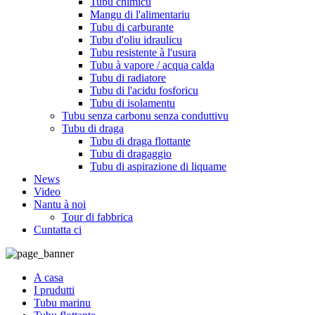
Tubu chimicu
Mangu di l'alimentariu
Tubu di carburante
Tubu d'oliu idraulicu
Tubu resistente à l'usura
Tubu à vapore / acqua calda
Tubu di radiatore
Tubu di l'acidu fosforicu
Tubu di isolamentu
Tubu senza carbonu senza conduttivu
Tubu di draga
Tubu di draga flottante
Tubu di dragaggio
Tubu di aspirazione di liquame
News
Video
Nantu à noi
Tour di fabbrica
Cuntatta ci
A casa
I prudutti
Tubu marinu