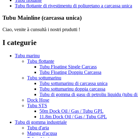
Tubu flottante
Tubu flottante di rivestimentu di poliuretano a carcassa unica
Tubu Mainline (carcassa unica)
Ciao, venite à cunsultà i nostri prudutti !
I categurie
Tubu marinu
Tubu flottante
Tubu Floating Single Carcass
Tubu Floating Doppiu Carcassa
Tubu sottumarinu
Tubu sottumarinu di carcassa unica
Tubu sottumarinu doppia carcassa
Tubu di gomma di gasu di petroliu liquidu (tubu d
Dock Hose
Tubu STS
50m Dock Oil / Gas / Tubu GPL
11.8m Dock Oil / Gas / Tubu GPL
Tubu di gomma industriale
Tubu d'aria
Mangu d'acqua