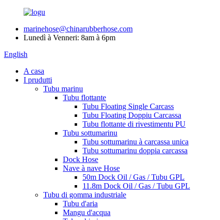
marinehose@chinarubberhose.com
Lunedì à Venneri: 8am à 6pm
English
A casa
I prudutti
Tubu marinu
Tubu flottante
Tubu Floating Single Carcass
Tubu Floating Doppiu Carcassa
Tubu flottante di rivestimentu PU
Tubu sottumarinu
Tubu sottumarinu à carcassa unica
Tubu sottumarinu doppia carcassa
Dock Hose
Nave à nave Hose
50m Dock Oil / Gas / Tubu GPL
11.8m Dock Oil / Gas / Tubu GPL
Tubu di gomma industriale
Tubu d'aria
Mangu d'acqua