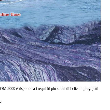
09 è risponde à i requisiti più stretti di i clienti. prughjetti
.