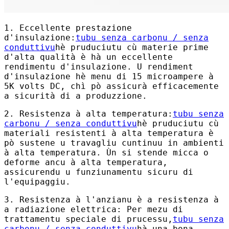
1. Eccellente prestazione
d'insulazione:
tubu senza carbonu / senza
conduttivu
hè pruduciutu cù materie prime
d'alta qualità è hà un eccellente
rendimentu d'insulazione. U rendiment
d'insulazione hè menu di 15 microampere à
5K volts DC, chì pò assicurà efficacemente
a sicurità di a produzzione.
2. Resistenza à alta temperatura:
tubu senza
carbonu / senza conduttivu
hè pruduciutu cù
materiali resistenti à alta temperatura è
pò sustene u travagliu cuntinuu in ambienti
à alta temperatura. Ùn si stende micca o
deforme ancu à alta temperatura,
assicurendu u funziunamentu sicuru di
l'equipaggiu.
3. Resistenza à l'anzianu è a resistenza à
a radiazione elettrica: Per mezu di
trattamentu speciale di prucessu,
tubu senza
carbonu / senza conduttivu
hà una bona