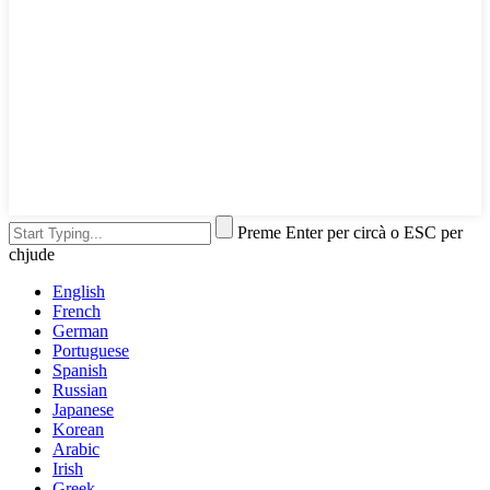
Preme Enter per circà o ESC per
chjude
English
French
German
Portuguese
Spanish
Russian
Japanese
Korean
Arabic
Irish
Greek