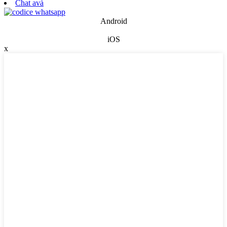
Chat avà
Android
iOS
x