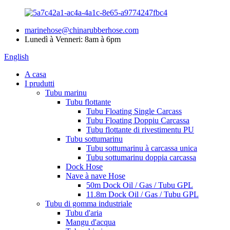
marinehose@chinarubberhose.com
Lunedì à Venneri: 8am à 6pm
English
A casa
I prudutti
Tubu marinu
Tubu flottante
Tubu Floating Single Carcass
Tubu Floating Doppiu Carcassa
Tubu flottante di rivestimentu PU
Tubu sottumarinu
Tubu sottumarinu à carcassa unica
Tubu sottumarinu doppia carcassa
Dock Hose
Nave à nave Hose
50m Dock Oil / Gas / Tubu GPL
11.8m Dock Oil / Gas / Tubu GPL
Tubu di gomma industriale
Tubu d'aria
Mangu d'acqua