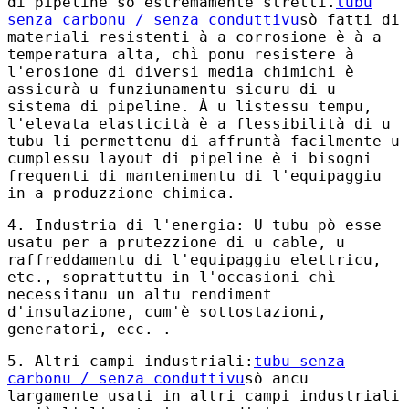
di pipeline sò estremamente stretti.
tubu
senza carbonu / senza conduttivu
sò fatti di
materiali resistenti à a corrosione è à a
temperatura alta, chì ponu resistere à
l'erosione di diversi media chimichi è
assicurà u funziunamentu sicuru di u
sistema di pipeline. À u listessu tempu,
l'elevata elasticità è a flessibilità di u
tubu li permettenu di affruntà facilmente u
cumplessu layout di pipeline è i bisogni
frequenti di mantenimentu di l'equipaggiu
in a produzzione chimica.
4. Industria di l'energia: U tubu pò esse
usatu per a prutezzione di u cable, u
raffreddamentu di l'equipaggiu elettricu,
etc., soprattuttu in l'occasioni chì
necessitanu un altu rendiment
d'insulazione, cum'è sottostazioni,
generatori, ecc. .
5. Altri campi industriali:
tubu senza
carbonu / senza conduttivu
sò ancu
largamente usati in altri campi industriali