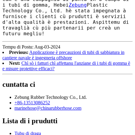
i tubi di gomma, Hebei
Zebung
Plastic
Technology Co., Ltd. hè stata impegnata à
furnisce i clienti cù prudutti è servizii
d'alta qualità è prestazioni. Aspittemu di
travaglià cù più partenarii per creà un
futuru megliu!
Tempu di Postu: Aug-03-2024
Previous:
Applicazione è precauzioni di tubi di sabbiatura in
cantiere navale è ingegneria offshore
Next:
Chì sò i fatturi chì affettanu l'anziane di i tubi di gomma è
e misure protettive efficaci?
cuntatta ci
Zebung Rubber Technology Co., Ltd.
+86-13513086252
marinehose@chinarubberhose.com
Lista di i prudutti
Tubu di draga