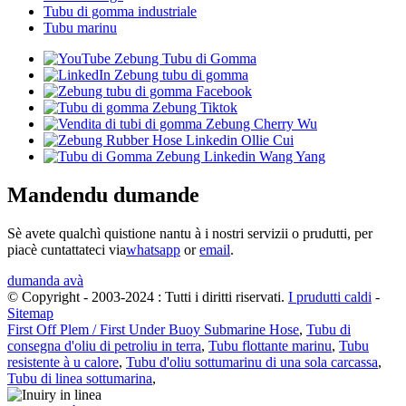
Tubu di gomma industriale
Tubu marinu
Mandendu dumande
Sè avete qualchì quistione nantu à i nostri servizii o prudutti, per
piacè cuntattateci via
whatsapp
or
email
.
dumanda avà
© Copyright - 2003-2024 : Tutti i diritti riservati.
I prudutti caldi
-
Sitemap
First Off Plem / First Under Buoy Submarine Hose
,
Tubu di
consegna d'oliu di petroliu in terra
,
Tubu flottante marinu
,
Tubu
resistente à u calore
,
Tubu d'oliu sottumarinu di una sola carcassa
,
Tubu di linea sottumarina
,