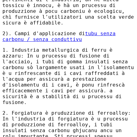
tossicu è innocu, è hà un prucessu di
produzzione à pocu carboniu è ecologicu,
chì furnisce l'utilizatori una scelta verde
sicura è affidabile.
2). Campi d'applicazione di
tubu senza
carbonu / senza conduttivu
1. Industria metallurgica di ferru è
azzaru: In u prucessu di fusione di
l'acciaio, i tubi di gomma insulati senza
carbonu sò largamente usati in l'isolamentu
è u rinfrescante di i cavi raffreddati à
l'acqua per assicurà a prestazione
d'isolamentu di i cavi, è ponu rinfrescà
efficacemente i cavi per assicurà. a
sicurità è a stabilità di u prucessu di
fusione.
2. Forgiatura è pruduzzione di ferroalloy:
In l'industria di forgiatura è u prucessu
di produzzione di ferroalloy, i tubi
insulati senza carbonu ghjucanu ancu un
rolu impurtante. Sti prucessi spessu