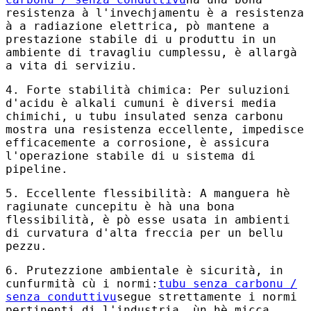
resistenza à l'invechjamentu è a resistenza
à a radiazione elettrica, pò mantene a
prestazione stabile di u produttu in un
ambiente di travagliu cumplessu, è allargà
a vita di serviziu.
4. Forte stabilità chimica: Per suluzioni
d'acidu è alkali cumuni è diversi media
chimichi, u tubu insulated senza carbonu
mostra una resistenza eccellente, impedisce
efficacemente a corrosione, è assicura
l'operazione stabile di u sistema di
pipeline.
5. Eccellente flessibilità: A manguera hè
ragiunate cuncepitu è ​​hà una bona
flessibilità, è pò esse usata in ambienti
di curvatura d'alta freccia per un bellu
pezzu.
6. Prutezzione ambientale è sicurità, in
cunfurmità cù i normi:
tubu senza carbonu /
senza conduttivu
segue strettamente i normi
pertinenti di l'industria, ùn hè micca