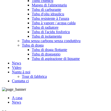
Tubu chimicu
Mangu di l'alimentariu
Tubu di carburante
Tubu d'oliu idraulicu
Tubu resistente à l'usura
Tubu à vapore / acqua calda
Tubu di radiatore
Tubu di l'acidu fosforicu
Tubu di isolamentu
Tubu senza carbonu senza conduttivu
Tubu di draga
Tubu di draga flottante
Tubu di dragaggio
Tubu di aspirazione di liquame
News
Video
Nantu à noi
Tour di fabbrica
Cuntatta ci
A casa
News