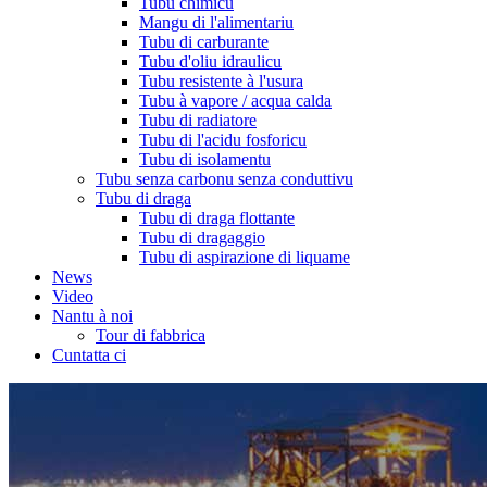
Tubu chimicu
Mangu di l'alimentariu
Tubu di carburante
Tubu d'oliu idraulicu
Tubu resistente à l'usura
Tubu à vapore / acqua calda
Tubu di radiatore
Tubu di l'acidu fosforicu
Tubu di isolamentu
Tubu senza carbonu senza conduttivu
Tubu di draga
Tubu di draga flottante
Tubu di dragaggio
Tubu di aspirazione di liquame
News
Video
Nantu à noi
Tour di fabbrica
Cuntatta ci