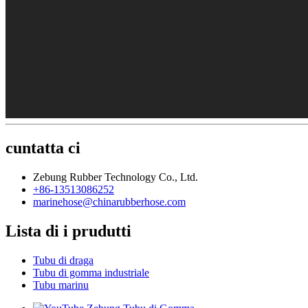
cuntatta ci
Zebung Rubber Technology Co., Ltd.
+86-13513086252
marinehose@chinarubberhose.com
Lista di i prudutti
Tubu di draga
Tubu di gomma industriale
Tubu marinu