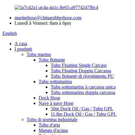
marinehose@chinarubberhose.com
Lunedì à Venneri: 8am à 6pm
English
A casa
I prudutti
Tubu marinu
Tubu flottante
Tubu Floating Single Carcass
Tubu Floating Doppiu Carcassa
Tubu flottante di rivestimentu PU
Tubu sottumarinu
Tubu sottumarinu à carcassa unica
Tubu sottumarinu doppia carcassa
Dock Hose
Nave à nave Hose
50m Dock Oil / Gas / Tubu GPL
11.8m Dock Oil / Gas / Tubu GPL
Tubu di gomma industriale
Tubu d'aria
Mangu d'acqua