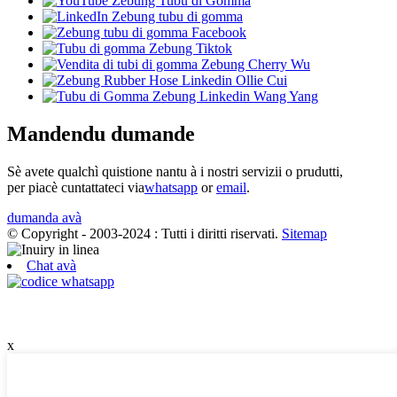
Mandendu dumande
Sè avete qualchì quistione nantu à i nostri servizii o prudutti,
per piacè cuntattateci via
whatsapp
or
email
.
dumanda avà
© Copyright - 2003-2024 : Tutti i diritti riservati.
Sitemap
Chat avà
x